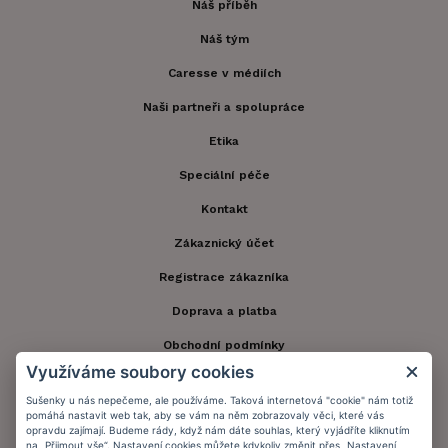
Náš příběh
Náš tým
Caresse v médiích
Naši partneři a spolupráce
Etika
Speciální péče
Kontakt
Zákaznický účet
Registrace zákazníka
Doprava a platba
Obchodní podmínky
Využíváme soubory cookies
Ochrana osobních údajů
Sušenky u nás nepečeme, ale používáme. Taková internetová "cookie" nám totiž
Informační memorandum
pomáhá nastavit web tak, aby se vám na něm zobrazovaly věci, které vás
opravdu zajímají. Budeme rády, když nám dáte souhlas, který vyjádříte kliknutím
na „Přijmout vše“. Nastavení cookies můžete kdykoliv změnit přes „Nastavení