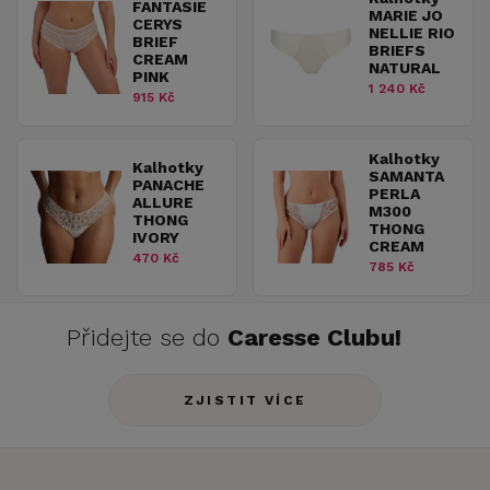
FANTASIE
MARIE JO
CERYS
NELLIE RIO
BRIEF
BRIEFS
CREAM
NATURAL
PINK
1 240 Kč
915 Kč
Kalhotky
Kalhotky
SAMANTA
PANACHE
PERLA
ALLURE
M300
THONG
THONG
IVORY
CREAM
470 Kč
785 Kč
Přidejte se do
Caresse Clubu!
ZJISTIT VÍCE