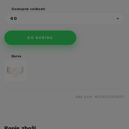
Dostupné velikosti
40
DO KOŠÍKU
Barva
Náš kód:
MJ0501333BDC
Popis zboží