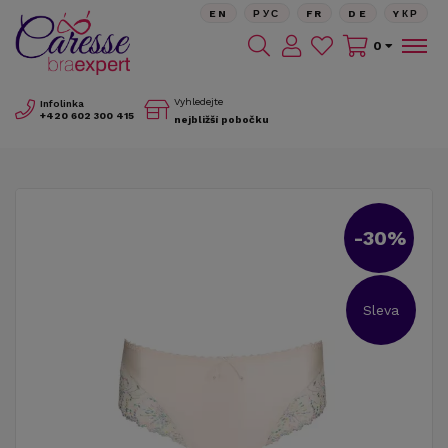
EN
РУС
FR
DE
YКР
0
Vyhledejte
Infolinka
+420
602 300 415
nejbližší pobočku
-30%
Sleva