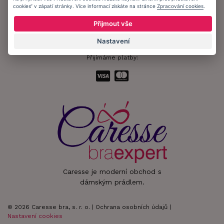
cookies“ v zápatí stránky. Více informací získáte na stránce
Zpracování cookies
.
Zůstaňte s námi v kontaktu.
Přijmout vše
Nastavení
Přijímáme platby:
Caresse je moderní obchod s
dámským prádlem.
© 2026 Caresse bra, s. r. o. |
Ochrana osobních údajů
|
Nastavení cookies