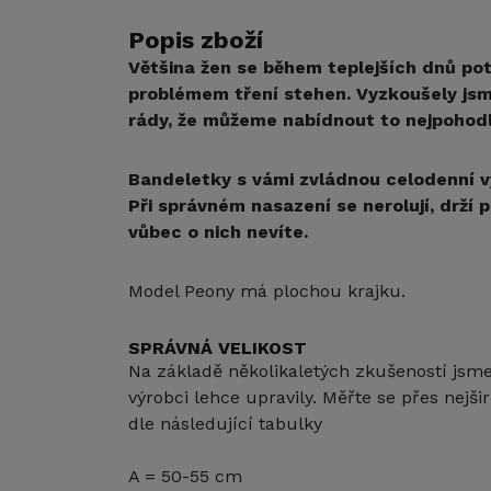
Popis zboží
Většina žen se během teplejších dnů po
problémem tření stehen. Vyzkoušely jsm
rády, že můžeme nabídnout to nejpohodln
Bandeletky s vámi zvládnou celodenní výl
Při správném nasazení se nerolují, drží
vůbec o nich nevíte.
Model Peony má plochou krajku.
SPRÁVNÁ VELIKOST
Na základě několikaletých zkušeností jsme 
výrobci lehce upravily. Měřte se přes nejšir
dle následující tabulky
A = 50-55 cm