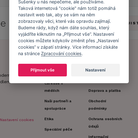
Sušenky u nás nepečeme, ale používáme.
Taková internetová "cookie" nám totiž pomáhá
nastavit web tak, aby se vám na něm
 se do
Caresse Clubu!
zobrazovaly věci, které vás opravdu zajímají.
ZJIS
Budeme rády, když nám dáte souhlas, který
vyjádříte kliknutím na „Přijmout vše“. Nastavení
cookies můžete kdykoliv změnit přes „Nastavení
cookies“ v zápatí stránky. Více informací získáte
na stránce
Zpracování cookies
.
Náš příběh
Zákaznický účet
Přijmout vše
Nastavení
Náš tým
Registrace
oderní obchod s
zákazníka
dlem.
Caresse v
médiích
Doprava a platba
Naši partneři a
Obchodní
spolupráce
podmínky
Etika
Ochrana osobních
Nastavení cookies
údajů
Speciální péče
Informační