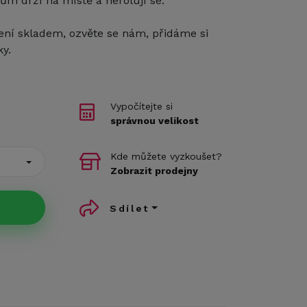
ům drží na místě a nerolují se.
ení skladem, ozvěte se nám, přidáme si
ky.
Vypočítejte si
správnou velikost
Kde můžete vyzkoušet?
Zobrazit prodejny
Sdílet