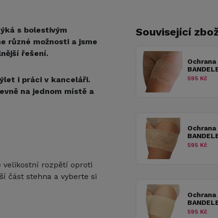
týká s bolestivým
Související zbož
e různé možnosti a jsme
ější řešení.
Ochrana
BANDELE
et i práci v kanceláři.
595 Kč
 pevně na jednom místě a
Ochrana
BANDELE
595 Kč
velikostní rozpětí oproti
ší část stehna a vyberte si
Ochrana
BANDELE
595 Kč