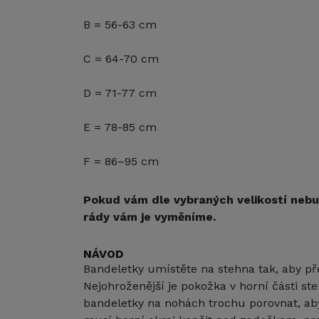
B = 56-63 cm
C = 64-70 cm
D = 71-77 cm
E = 78-85 cm
F = 86–95 cm
Pokud vám dle vybraných velikostí neb
rády vám je vyměníme.
NÁVOD
Bandeletky umístěte na stehna tak, aby pře
Nejohroženější je pokožka v horní části st
bandeletky na nohách trochu porovnat, aby