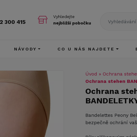
Vyhledejte
2 300 415
nejbližší pobočku
NÁVODY
CO U NÁS NAJDETE
Úvod
»
Ochrana steh
Ochrana stehen BA
Ochrana st
BANDELETKY
Bandelettes Peony Bei
bezpečně ochrání vaš