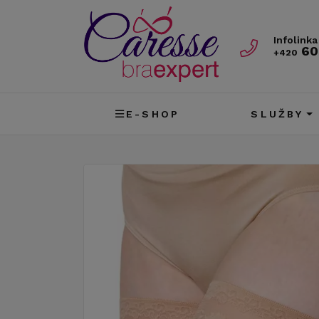
Infolinka
60
+420
E-SHOP
SLUŽBY