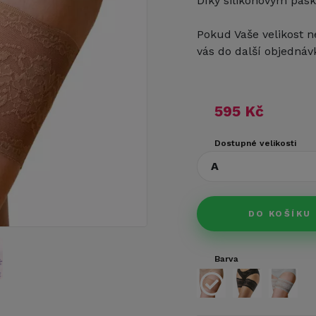
Díky silikonovým pásk
Pokud Vaše velikost n
vás do další objednáv
595 Kč
Dostupné velikosti
A
DO KOŠÍKU
Barva