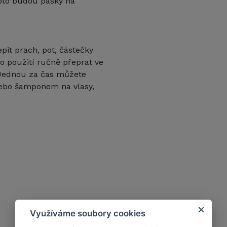
oto budou pásky na
pit prach, pot, částečky
o použití ručně přeprat ve
 Jednou za čas můžete
 nebo šamponem na vlasy,
Využíváme soubory cookies