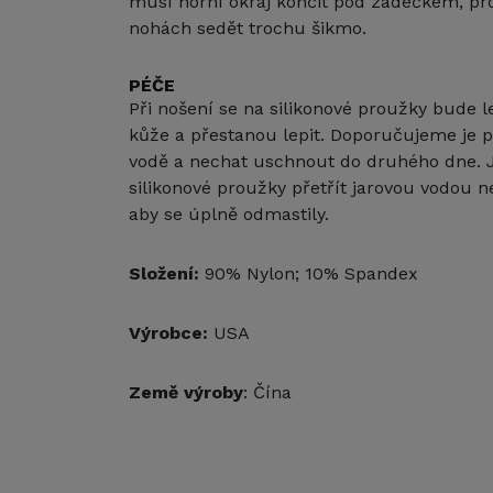
musí horní okraj končit pod zadečkem, pr
nohách sedět trochu šikmo.
PÉČE
Při nošení se na silikonové proužky bude le
kůže a přestanou lepit. Doporučujeme je p
vodě a nechat uschnout do druhého dne.
silikonové proužky přetřít jarovou vodou
aby se úplně odmastily.
Složení:
90% Nylon; 10% Spandex
Výrobce:
USA
Země výroby
: Čína