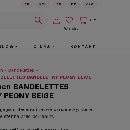
EN
РУС
FR
DE
YКР
0
Wishlist
BLOG
O NÁS
KONTAKT
en
»
Bandelettes
»
NDELETTES BANDELETKY PEONY BEIGE
ehen BANDELETTES
 PEONY BEIGE
ge jsou decentní tělové bandeletky, které
e stehna před odíráním.