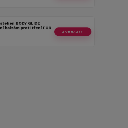
 stehen BODY GLIDE
ní balzám proti tření FOR
ZOBRAZIT