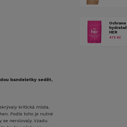
Ochrana
hydratač
HER
475 Kč
udou bandeletky sedět,
krývaly kritická místa.
ehen. Podle toho je nutné
 se nerolovaly. Vzadu