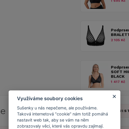
1 695 Kč
Podprse
BRALETT
2 105 Kč
Podprse
SOFT HI
BLACK
1 417 Kč
Využíváme soubory cookies
Sušenky u nás nepečeme, ale používáme.
 se do
Caresse Clubu!
ZJIS
Taková internetová "cookie" nám totiž pomáhá
nastavit web tak, aby se vám na něm
zobrazovaly věci, které vás opravdu zajímají.