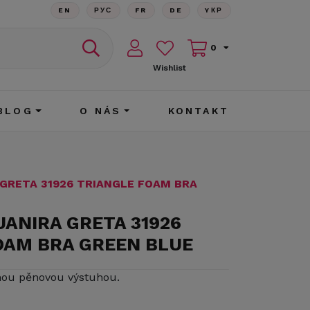
EN
РУС
FR
DE
YКР
0
Wishlist
BLOG
O NÁS
KONTAKT
 GRETA 31926 TRIANGLE FOAM BRA
JANIRA GRETA 31926
OAM BRA GREEN BLUE
nou pěnovou výstuhou.