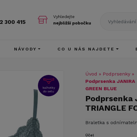
Vyhledejte
2 300 415
nejbližší pobočku
NÁVODY
CO U NÁS NAJDETE
Úvod
»
Podprsenky
»
Podprsenka JANIRA
GREEN BLUE
kalhotky
do setu
Podprsenka 
TRIANGLE F
Braletka s odnímatel
Účel