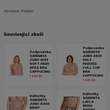
Výrobce: Polsko
Související zboží
Podprsenka
Podprsenka
SAMANTA
SAMANTA
JUNO A925
JUNO A143
HALF
SOFT HIGH
PADDED
APEX BRA
FULL CUP
CAPPUCINO
BRA
CAPPUCINO
1 545 Kč
1 945 Kč
Kalhotky
Kalhotky
SAMANTA
SAMANTA
LAYLA
JUNO B400
M300
BRIEF
THONG