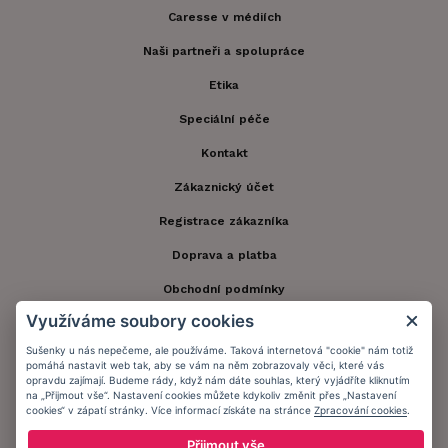
Caresse v médiích
Naši partneři a spolupráce
Etika
Speciální péče
Kontakt
Zákaznický účet
Registrace zákazníka
Doprava a platba
Obchodní podmínky
Využíváme soubory cookies
Ochrana osobních údajů
Sušenky u nás nepečeme, ale používáme. Taková internetová "cookie" nám totiž
Informační memorandum
pomáhá nastavit web tak, aby se vám na něm zobrazovaly věci, které vás
opravdu zajímají. Budeme rády, když nám dáte souhlas, který vyjádříte kliknutím
na „Přijmout vše“. Nastavení cookies můžete kdykoliv změnit přes „Nastavení
cookies“ v zápatí stránky. Více informací získáte na stránce
Zpracování cookies
.
Zůstaňte s námi v kontaktu.
Přijmout vše