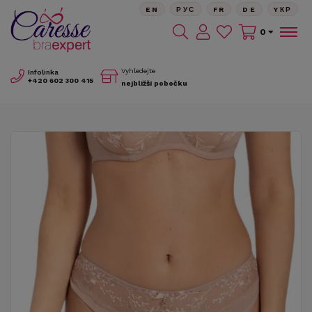
EN
РУС
FR
DE
YКР
0
Vyhledejte
Infolinka
+420
602 300 415
nejbližší pobočku