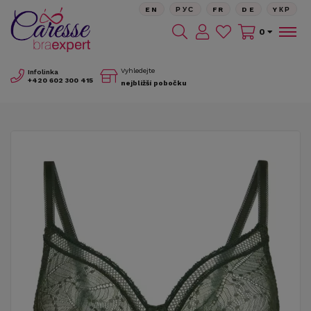
EN
РУС
FR
DE
YКР
0
Vyhledejte
Infolinka
+420
602 300 415
nejbližší pobočku