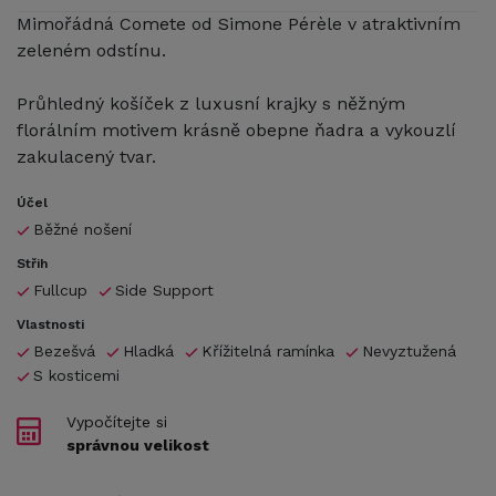
Mimořádná Comete od Simone Pérèle v atraktivním
zeleném odstínu.
Průhledný košíček z luxusní krajky s něžným
florálním motivem krásně obepne ňadra a vykouzlí
zakulacený tvar.
Účel
Běžné nošení
Střih
Fullcup
Side Support
Vlastnosti
Bezešvá
Hladká
Křížitelná ramínka
Nevyztužená
S kosticemi
Vypočítejte si
správnou velikost