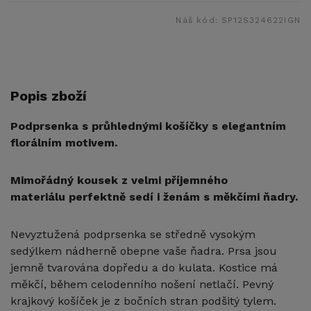
Náš kód:
SP12S324622IGN
Popis zboží
Podprsenka s průhlednými košíčky s elegantním
florálním motivem.
Mimořádný kousek z velmi příjemného
materiálu perfektně sedí i ženám s měkčími ňadry.
Nevyztužená podprsenka se středně vysokým
sedýlkem nádherně obepne vaše ňadra. Prsa jsou
jemně tvarována dopředu a do kulata. Kostice má
měkčí, během celodenního nošení netlačí. Pevný
krajkový košíček je z bočních stran podšitý tylem.