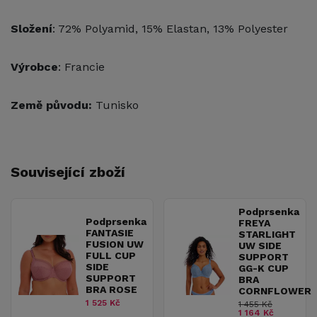
Složení
: 72% Polyamid, 15% Elastan, 13% Polyester
Výrobce
: Francie
Země původu:
Tunisko
Související zboží
Podprsenka
Podprsenka
FREYA
FANTASIE
STARLIGHT
FUSION UW
UW SIDE
FULL CUP
SUPPORT
SIDE
GG-K CUP
SUPPORT
BRA
BRA ROSE
CORNFLOWER
1 525 Kč
1 455 Kč
1 164 Kč