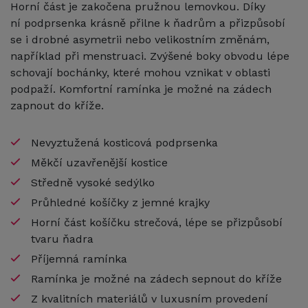
Horní část je zakočena pružnou lemovkou. Díky
ní podprsenka krásně přilne k ňadrům a přizpůsobí
se i drobné asymetrii nebo velikostním změnám,
například při menstruaci. Zvýšené boky obvodu lépe
schovají bochánky, které mohou vznikat v oblasti
podpaží. Komfortní ramínka je možné na zádech
zapnout do kříže.
Nevyztužená kosticová podprsenka
Měkčí uzavřenější kostice
Středně vysoké sedýlko
Průhledné košíčky z jemné krajky
Horní část košíčku strečová, lépe se přizpůsobí
tvaru ňadra
Příjemná ramínka
Ramínka je možné na zádech sepnout do kříže
Z kvalitních materiálů v luxusním provedení