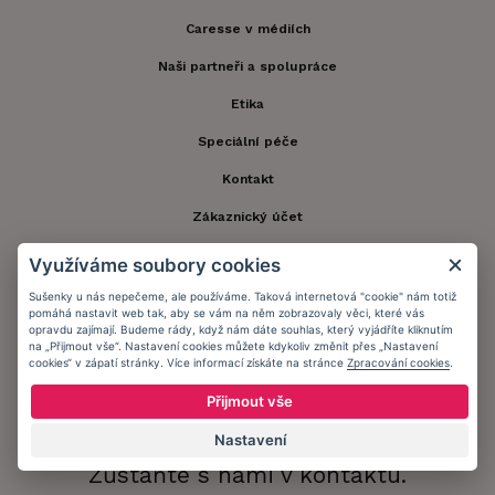
Caresse v médiích
Naši partneři a spolupráce
Etika
Speciální péče
Kontakt
Zákaznický účet
Registrace zákazníka
Využíváme soubory cookies
Doprava a platba
Sušenky u nás nepečeme, ale používáme. Taková internetová "cookie" nám totiž
pomáhá nastavit web tak, aby se vám na něm zobrazovaly věci, které vás
Obchodní podmínky
opravdu zajímají. Budeme rády, když nám dáte souhlas, který vyjádříte kliknutím
na „Přijmout vše“. Nastavení cookies můžete kdykoliv změnit přes „Nastavení
cookies“ v zápatí stránky. Více informací získáte na stránce
Zpracování cookies
.
Ochrana osobních údajů
Přijmout vše
Informační memorandum
Nastavení
Zůstaňte s námi v kontaktu.