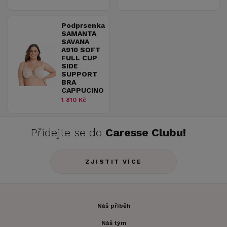
Podprsenka
SAMANTA
SAVANA
A910 SOFT
FULL CUP
SIDE
SUPPORT
BRA
CAPPUCINO
1 810 Kč
Přidejte se do
Caresse Clubu!
ZJISTIT VÍCE
Náš příběh
Náš tým