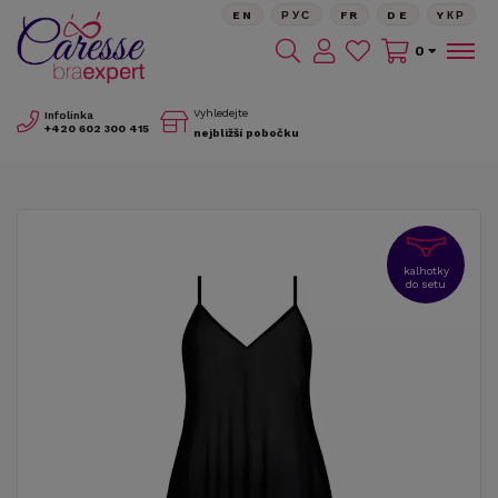
EN
РУС
FR
DE
YКР
0
Vyhledejte
Infolinka
+420
602 300 415
nejbližší pobočku
kalhotky
do setu