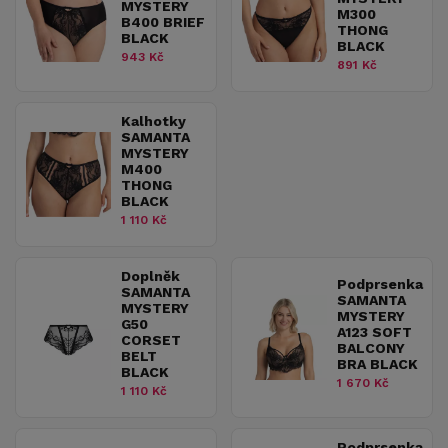
MYSTERY
M300
B400 BRIEF
THONG
BLACK
BLACK
943 Kč
891 Kč
Kalhotky
SAMANTA
MYSTERY
M400
THONG
BLACK
1 110 Kč
Doplněk
Podprsenka
SAMANTA
SAMANTA
MYSTERY
MYSTERY
G50
A123 SOFT
CORSET
BALCONY
BELT
BRA BLACK
BLACK
1 670 Kč
1 110 Kč
Podprsenka