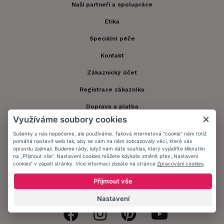
Naši partneři a spolupráce
Etika
Speciální péče
Kontakt
Zákaznický účet
Registrace zákazníka
Doprava a platba
Využíváme soubory cookies
Obchodní podmínky
Sušenky u nás nepečeme, ale používáme. Taková internetová "cookie" nám totiž
Ochrana osobních údajů
pomáhá nastavit web tak, aby se vám na něm zobrazovaly věci, které vás
opravdu zajímají. Budeme rády, když nám dáte souhlas, který vyjádříte kliknutím
na „Přijmout vše“. Nastavení cookies můžete kdykoliv změnit přes „Nastavení
Informační memorandum
cookies“ v zápatí stránky. Více informací získáte na stránce
Zpracování cookies
.
Přijmout vše
Zůstaňte s námi v kontaktu.
Nastavení