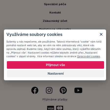
Speciální péče
Kontakt
Zákaznický účet
Registrace zákazníka
Využíváme soubory cookies
Doprava a platba
Sušenky u nás nepečeme, ale používáme. Taková internetová "cookie" nám totiž
pomáhá nastavit web tak, aby se vám na něm zobrazovaly věci, které vás
Obchodní podmínky
opravdu zajímají. Budeme rády, když nám dáte souhlas, který vyjádříte kliknutím
na „Přijmout vše“. Nastavení cookies můžete kdykoliv změnit přes „Nastavení
Ochrana osobních údajů
cookies“ v zápatí stránky. Více informací získáte na stránce
Zpracování cookies
.
Informační memorandum
Přijmout vše
Nastavení
Zůstaňte s námi v kontaktu.
Přijímáme platby: