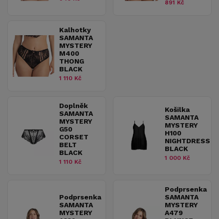
891 Kč
Kalhotky
SAMANTA
MYSTERY
M400
THONG
BLACK
1 110 Kč
Doplněk
Košilka
SAMANTA
SAMANTA
MYSTERY
MYSTERY
G50
H100
CORSET
NIGHTDRESS
BELT
BLACK
BLACK
1 000 Kč
1 110 Kč
Podprsenka
Podprsenka
SAMANTA
SAMANTA
MYSTERY
MYSTERY
A479