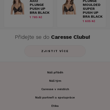
A332
PLUNGE
PLUNGE
MOULDED
PUSH UP
SUPER
BRA BLACK
PUSH UP
BRA BLACK
1 785 Kč
1 605 Kč
Přidejte se do
Caresse Clubu!
ZJISTIT VÍCE
Náš příběh
Náš tým
Caresse v médiích
Naši partneři a spolupráce
Etika