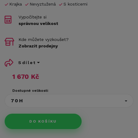
Krajka
Nevyztužená
S kosticemi
Vypočítejte si
správnou velikost
Kde můžete vyzkoušet?
Zobrazit prodejny
Sdílet
1 670 Kč
Dostupné velikosti
70H
DO KOŠÍKU