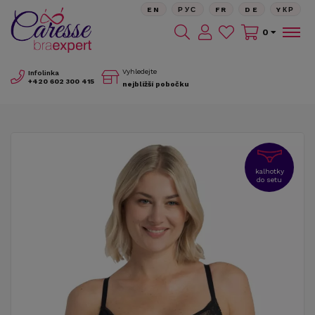
EN
РУС
FR
DE
YКР
0
Vyhledejte
Infolinka
+420
602 300 415
nejbližší pobočku
kalhotky
do setu