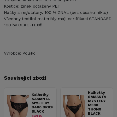
Kostice: zinek potažený PET
Háčky a regulátory: 100 % ZNAL (bez obsahu niklu)
Všechny textilní materiály mají certifikaci STANDARD
100 by OEKO-TEX®.
Výrobce: Polsko
Související zboží
Kalhotky
Kalhotky
SAMANTA
SAMANTA
MYSTERY
MYSTERY
M300
B400 BRIEF
THONG
BLACK
BLACK
943 Kč