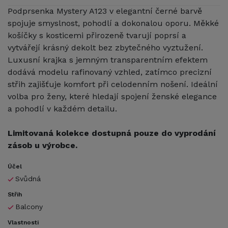
Podprsenka Mystery A123 v elegantní černé barvě
spojuje smyslnost, pohodlí a dokonalou oporu. Měkké
košíčky s kosticemi přirozeně tvarují poprsí a
vytvářejí krásný dekolt bez zbytečného vyztužení.
Luxusní krajka s jemným transparentním efektem
dodává modelu rafinovaný vzhled, zatímco precizní
střih zajišťuje komfort při celodenním nošení. Ideální
volba pro ženy, které hledají spojení ženské elegance
a pohodlí v každém detailu.
Limitovaná kolekce dostupná pouze do vyprodání
zásob u výrobce.
Účel
Svůdná
Střih
Balcony
Vlastnosti