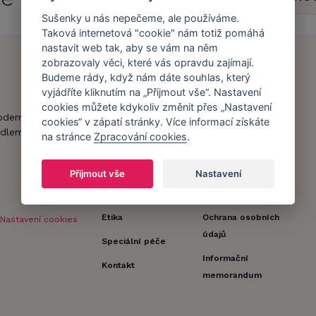
Sušenky u nás nepečeme, ale používáme.
Taková internetová "cookie" nám totiž pomáhá
nastavit web tak, aby se vám na něm
zobrazovaly věci, které vás opravdu zajímají.
Budeme rády, když nám dáte souhlas, který
Náš příběh
Zákaznický účet
vyjádříte kliknutím na „Přijmout vše“. Nastavení
cookies můžete kdykoliv změnit přes „Nastavení
Náš tým
Registrace
oderní obchod s
cookies“ v zápatí stránky. Více informací získáte
zákazníka
dlem.
na stránce
Zpracování cookies
.
Caresse v
médiích
Doprava a platba
Přijmout vše
Nastavení
Naši partneři a
Obchodní
spolupráce
podmínky
Etika
Ochrana osobních
Nastavení cookies
údajů
Speciální péče
Informační
Kontakt
memorandum