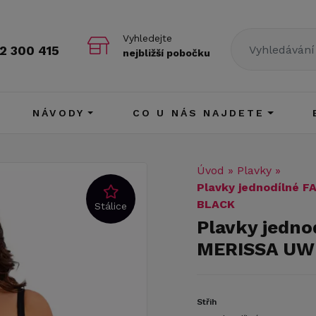
Vyhledejte
2 300 415
nejbližší pobočku
NÁVODY
CO U NÁS NAJDETE
Úvod
»
Plavky
»
Plavky jednodílné
BLACK
Stálice
Plavky jedn
MERISSA UW
Střih