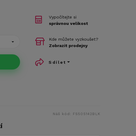
Vypočítejte si
správnou velikost
Kde můžete vyzkoušet?
Zobrazit prodejny
Sdílet
Náš kód:
FS505142BLK
í