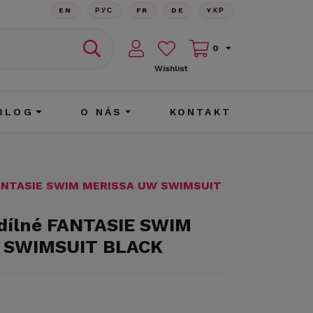
EN
РУС
FR
DE
YКР
0
Wishlist
BLOG
O NÁS
KONTAKT
 FANTASIE SWIM MERISSA UW SWIMSUIT
odílné FANTASIE SWIM
 SWIMSUIT BLACK