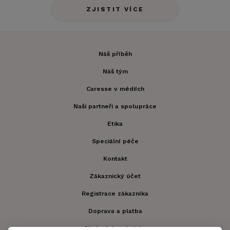
ZJISTIT VÍCE
Náš příběh
Náš tým
Caresse v médiích
Naši partneři a spolupráce
Etika
Speciální péče
Kontakt
Zákaznický účet
Registrace zákazníka
Doprava a platba
Obchodní podmínky