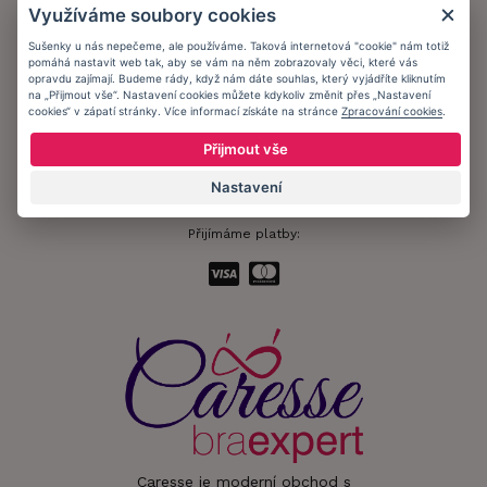
Využíváme soubory cookies
Ochrana osobních údajů
Sušenky u nás nepečeme, ale používáme. Taková internetová "cookie" nám totiž
pomáhá nastavit web tak, aby se vám na něm zobrazovaly věci, které vás
Informační memorandum
opravdu zajímají. Budeme rády, když nám dáte souhlas, který vyjádříte kliknutím
na „Přijmout vše“. Nastavení cookies můžete kdykoliv změnit přes „Nastavení
cookies“ v zápatí stránky. Více informací získáte na stránce
Zpracování cookies
.
Zůstaňte s námi v kontaktu.
Přijmout vše
Nastavení
Přijímáme platby:
Caresse je moderní obchod s