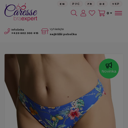
EN
РУС
FR
DE
YКР
0
Vyhledejte
Infolinka
+420
602 300 415
nejbližší pobočku
Novinka