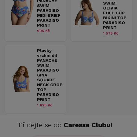
PANACHE
SWIM
SWIM
OLIVIA
PARADISO
FULL CUP
MIDI BRIEF
BIKINI TOP
PARADISO
PARADISO
PRINT
PRINT
995 Kč
1 575 Kč
Plavky
vrchní díl
PANACHE
SWIM
PARADISO
GINA
SQUARE
NECK CROP
TOP
PARADISO
PRINT
1 625 Kč
Přidejte se do
Caresse Clubu!