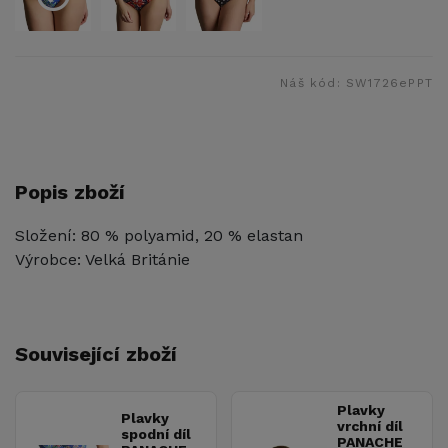
Náš kód:
SW1726ePPT
Popis zboží
Složení: 80 % polyamid, 20 % elastan
Výrobce: Velká Británie
Související zboží
Plavky
Plavky
vrchní díl
spodní díl
PANACHE