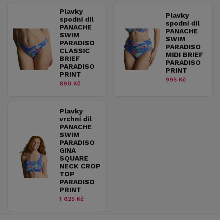
Plavky
Plavky
spodní díl
spodní díl
PANACHE
PANACHE
SWIM
SWIM
PARADISO
PARADISO
CLASSIC
MIDI BRIEF
BRIEF
PARADISO
PARADISO
PRINT
PRINT
995 Kč
890 Kč
Plavky
vrchní díl
PANACHE
SWIM
PARADISO
GINA
SQUARE
NECK CROP
TOP
PARADISO
PRINT
1 625 Kč