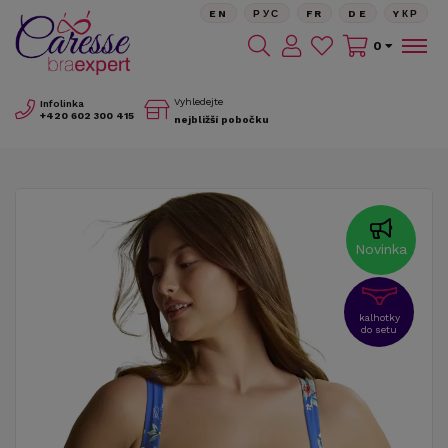
EN
РУС
FR
DE
YКР
0
Vyhledejte
Infolinka
+420
602 300 415
nejbližší pobočku
Novinka
kalhotky
do setu