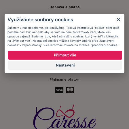
Doprava a platba
Obchodní podmínky
Využíváme soubory cookies
Ochrana osobních údajů
Sušenky u nás nepečeme, ale používáme. Taková internetová "cookie" nám totiž
pomáhá nastavit web tak, aby se vám na něm zobrazovaly věci, které vás
Informační memorandum
opravdu zajímají. Budeme rády, když nám dáte souhlas, který vyjádříte kliknutím
na „Přijmout vše“. Nastavení cookies můžete kdykoliv změnit přes „Nastavení
cookies“ v zápatí stránky. Více informací získáte na stránce
Zpracování cookies
.
Zůstaňte s námi v kontaktu.
Přijmout vše
Nastavení
Přijímáme platby: