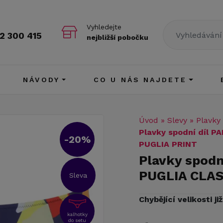
Vyhledejte
2 300 415
nejbližší pobočku
NÁVODY
CO U NÁS NAJDETE
Úvod
»
Slevy
»
Plavky
Plavky spodní díl 
-20%
PUGLIA PRINT
Plavky spod
PUGLIA CLAS
Sleva
Chybějící velikosti j
kalhotky
do setu