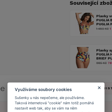
Související zbož
Plavky v
PUGLIA 
PUGLIA 
1 480 Kč
1
Plavky 
PUGLIA 
BRIEF P
985 Kč
78
 se do
Caresse Clubu!
ZJIS
Využíváme soubory cookies
Sušenky u nás nepečeme, ale používáme.
Taková internetová "cookie" nám totiž pomáhá
nastavit web tak, aby se vám na něm