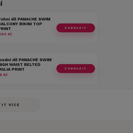
í
rchní díl PANACHE SWIM
BALCONY BIKINI TOP
ZOBRAZIT
PRINT
 184 Kč
spodní díl PANACHE SWIM
HIGH WAIST BELTED
ZOBRAZIT
UGLIA PRINT
8 Kč
TIT VÍCE