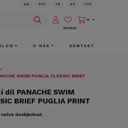
EN
РУС
FR
DE
YКР
0
Wishlist
BLOG
O NÁS
KONTAKT
»
PANACHE SWIM PUGLIA CLASSIC BRIEF
ní díl PANACHE SWIM
SIC BRIEF PUGLIA PRINT
iž nelze doobjednat.