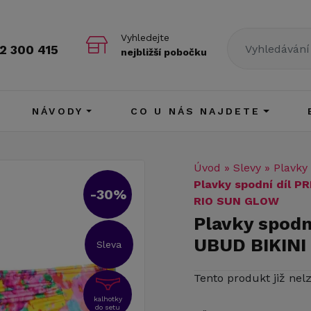
Vyhledejte
2 300 415
nejbližší pobočku
NÁVODY
CO U NÁS NAJDETE
Úvod
»
Slevy
»
Plavky
Plavky spodní díl 
-30%
RIO SUN GLOW
Plavky spod
UBUD BIKINI
Sleva
Tento produkt již nel
kalhotky
do setu