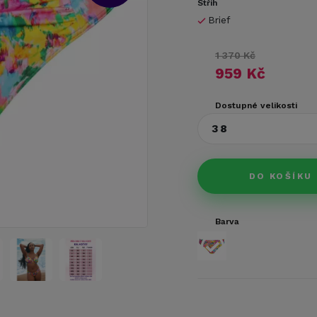
Střih
Brief
1 370 Kč
959 Kč
Dostupné velikosti
38
DO KOŠÍKU
Barva