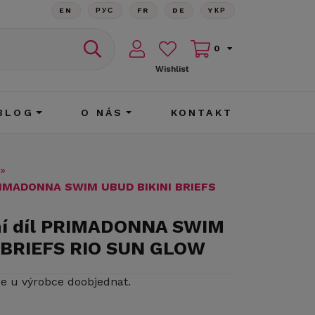
EN
РУС
FR
DE
YКР
0
Wishlist
BLOG
O NÁS
KONTAKT
»
PRIMADONNA SWIM UBUD BIKINI BRIEFS
ní díl PRIMADONNA SWIM
 BRIEFS RIO SUN GLOW
ze u výrobce doobjednat.