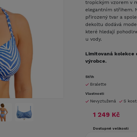
tropickým vzorem v 
elegantním střihem. 
přirozený tvar a spol
dekoltu dodává modelu
které hledají pohodln
u vody.
Limitovaná kolekce 
výrobce.
Střih
Bralette
Vlastnosti
Nevyztužená
S kost
1 249 Kč
Dostupné velikosti