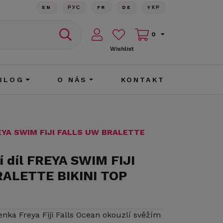
EN
РУС
FR
DE
YКР
0
Wishlist
BLOG
O NÁS
KONTAKT
FREYA SWIM FIJI FALLS UW BRALETTE
í díl FREYA SWIM FIJI
ALETTE BIKINI TOP
senka Freya Fiji Falls Ocean okouzlí svěžím