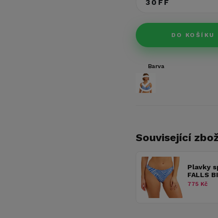
30FF
DO KOŠÍKU
Barva
Související zbož
Plavky s
FALLS B
775 Kč