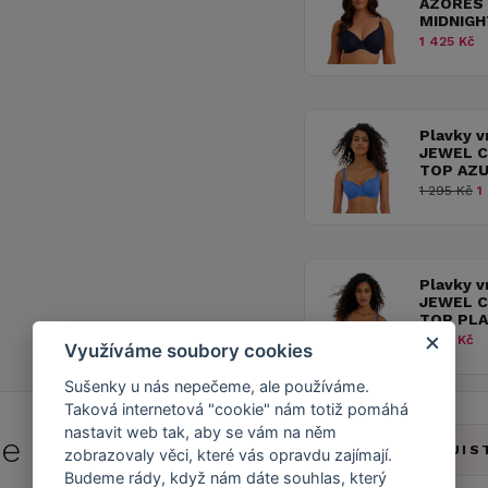
AZORES 
MIDNIGH
1 425 Kč
Plavky v
JEWEL C
TOP AZ
1 295 Kč
1 
Plavky v
JEWEL C
TOP PLA
1 350 Kč
Využíváme soubory cookies
Sušenky u nás nepečeme, ale používáme.
Taková internetová "cookie" nám totiž pomáhá
nastavit web tak, aby se vám na něm
 se do
Caresse Clubu!
ZJIS
zobrazovaly věci, které vás opravdu zajímají.
Budeme rády, když nám dáte souhlas, který