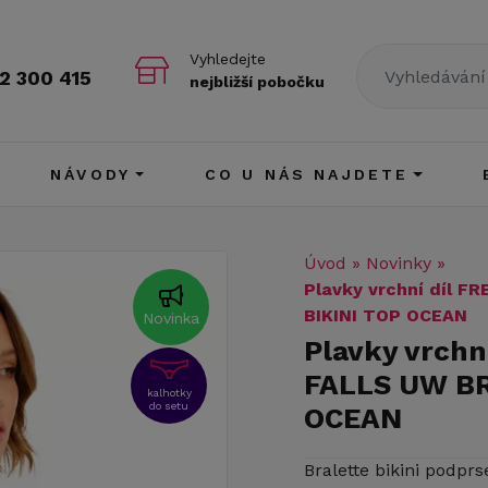
Vyhledejte
2 300 415
nejbližší pobočku
NÁVODY
CO U NÁS NAJDETE
Úvod
»
Novinky
»
Plavky vrchní díl 
BIKINI TOP OCEAN
Novinka
Plavky vrchn
FALLS UW BR
kalhotky
do setu
OCEAN
Bralette bikini podpr