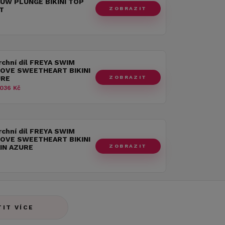
UW PLUNGE BIKINI TOP
ZOBRAZIT
T
rchní díl FREYA SWIM
OVE SWEETHEART BIKINI
ZOBRAZIT
URE
036 Kč
rchní díl FREYA SWIM
OVE SWEETHEART BIKINI
ZOBRAZIT
IN AZURE
TIT VÍCE