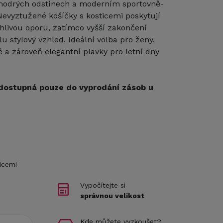
modrých odstínech a moderním sportovně-
Nevyztužené košíčky s kosticemi poskytují
ehlivou oporu, zatímco vyšší zakončení
 stylový vzhled. Ideální volba pro ženy,
é a zároveň elegantní plavky pro letní dny
dostupná pouze do vyprodání zásob u
icemi
Vypočítejte si
správnou velikost
Kde můžete vyzkoušet?