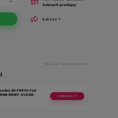
Zobrazit prodejny
Sdílet
Náš kód:
AS206814OCN
í
podní díl FREYA FIJI
IKINI BRIEF OCEAN
ZOBRAZIT