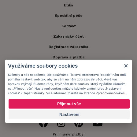
Etika
Speciální péče
Kontakt
Zákaznický účet
Registrace zákazníka
Doprava a platba
Využíváme soubory cookies
Obchodní podmínky
Sušenky u nás nepečeme, ale používáme. Taková internetová "cookie" nám totiž
Ochrana osobních údajů
pomáhá nastavit web tak, aby se vám na něm zobrazovaly věci, které vás
opravdu zajímají. Budeme rády, když nám dáte souhlas, který vyjádříte kliknutím
Informační memorandum
na „Přijmout vše“. Nastavení cookies můžete kdykoliv změnit přes „Nastavení
cookies“ v zápatí stránky. Více informací získáte na stránce
Zpracování cookies
.
Přijmout vše
Zůstaňte s námi v kontaktu.
Nastavení
Přijímáme platby: