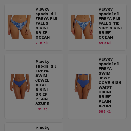
Plavky
Plavky
spodní díl
spodní díl
FREYA FIJI
FREYA FIJI
FALLS
FALLS TIE
BIKINI
SIDE BIKINI
BRIEF
BRIEF
OCEAN
OCEAN
775 Kč
849 Kč
Plavky
Plavky
spodní díl
spodní díl
FREYA
FREYA
SWIM
SWIM
JEWEL
JEWEL
COVE HIGH
COVE
WAIST
BIKINI
BIKINI
BRIEF
BRIEF
PLAIN
PLAIN
AZURE
AZURE
695 Kč
885 Kč
Plavky