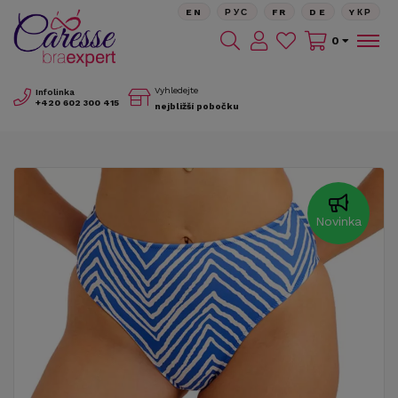
EN
РУС
FR
DE
YКР
0
Vyhledejte
Infolinka
+420
602 300 415
nejbližší pobočku
Novinka