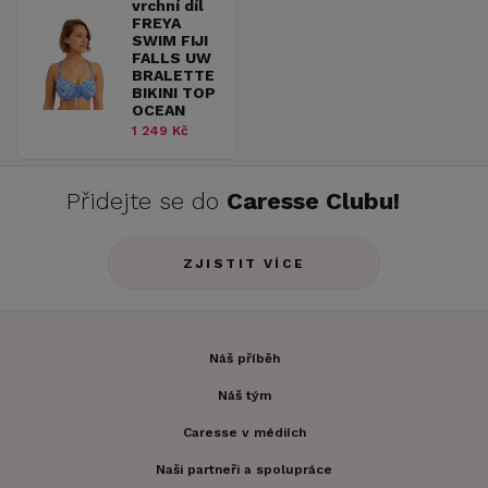
vrchní díl
FREYA
SWIM FIJI
FALLS UW
BRALETTE
BIKINI TOP
OCEAN
1 249 Kč
Přidejte se do
Caresse Clubu!
ZJISTIT VÍCE
Náš příběh
Náš tým
Caresse v médiích
Naši partneři a spolupráce