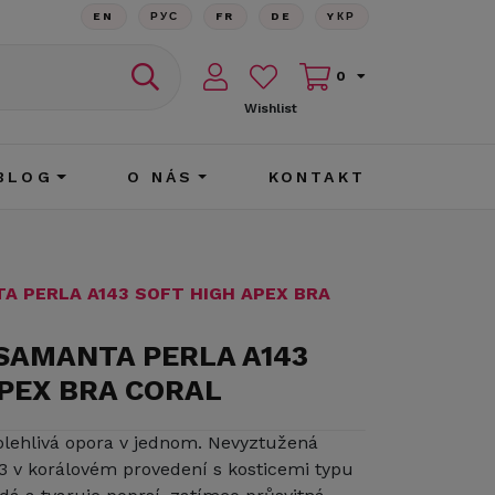
EN
РУС
FR
DE
YКР
0
Wishlist
BLOG
O NÁS
KONTAKT
A PERLA A143 SOFT HIGH APEX BRA
 SAMANTA PERLA A143
APEX BRA CORAL
lehlivá opora v jednom. Nevyztužená
3 v korálovém provedení s kosticemi typu