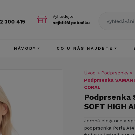
Vyhledejte
2 300 415
nejbližší pobočku
NÁVODY
CO U NÁS NAJDETE
Úvod
»
Podprsenky
»
Podprsenka SAMANT
CORAL
Podprsenka
SOFT HIGH 
Jemná elegance a spo
podprsenka Perla A14