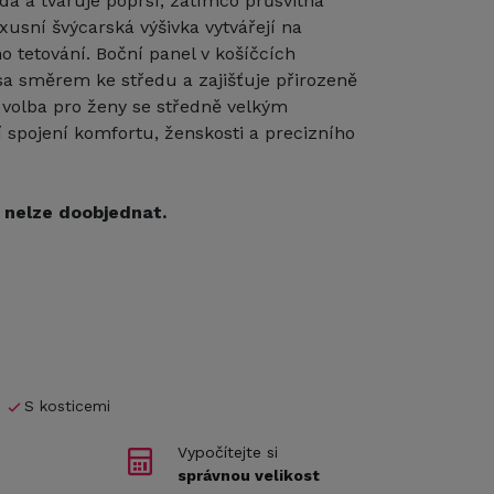
dá a tvaruje poprsí, zatímco průsvitná
uxusní švýcarská výšivka vytvářejí na
 tetování. Boční panel v košíčcích
 směrem ke středu a zajišťuje přirozeně
í volba pro ženy se středně velkým
í spojení komfortu, ženskosti a precizního
iž nelze doobjednat.
S kosticemi
Vypočítejte si
správnou velikost