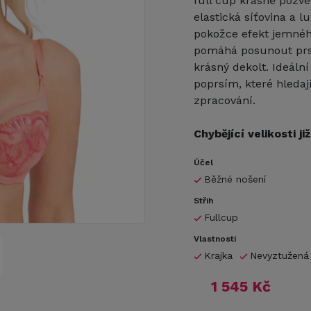
full cup krásně pozve
elastická síťovina a l
pokožce efekt jemného
pomáhá posunout prsa
krásný dekolt. Ideáln
poprsím, které hledaj
zpracování.
Chybějící velikosti j
Účel
Běžné nošení
Střih
Fullcup
Vlastnosti
Krajka
Nevyztužená
1 545 Kč