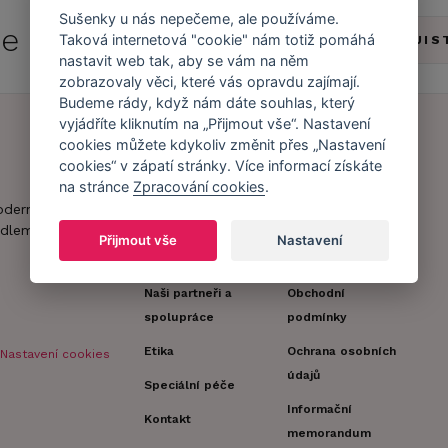
Sušenky u nás nepečeme, ale používáme.
 se do
Caresse Clubu!
Taková internetová "cookie" nám totiž pomáhá
ZJIS
nastavit web tak, aby se vám na něm
zobrazovaly věci, které vás opravdu zajímají.
Budeme rády, když nám dáte souhlas, který
vyjádříte kliknutím na „Přijmout vše“. Nastavení
cookies můžete kdykoliv změnit přes „Nastavení
cookies“ v zápatí stránky. Více informací získáte
Náš příběh
Zákaznický účet
na stránce
Zpracování cookies
.
Náš tým
Registrace
oderní obchod s
zákazníka
dlem.
Caresse v
Přijmout vše
Nastavení
médiích
Doprava a platba
Naši partneři a
Obchodní
spolupráce
podmínky
Etika
Ochrana osobních
Nastavení cookies
údajů
Speciální péče
Informační
Kontakt
memorandum