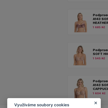
Podprse
A143 SO
HEATHE
1 685 Kč
Podprse
SOFT HI
1 545 Kč
Podprse
A143 SO
CAPPUC
1 604 Kč
Využíváme soubory cookies