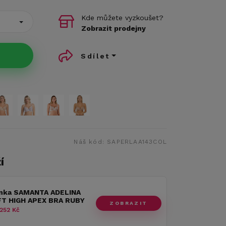
Kde můžete vyzkoušet?
Zobrazit prodejny
Sdílet
Náš kód:
SAPERLAA143COL
í
nka SAMANTA ADELINA
FT HIGH APEX BRA RUBY
ZOBRAZIT
252 Kč