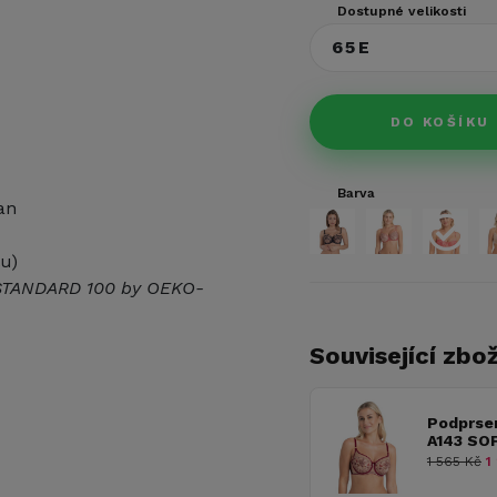
Dostupné velikosti
65E
DO KOŠÍKU
Barva
an
u)
ci STANDARD 100 by OEKO-
Související zbož
Podprse
A143 SO
1 565 Kč
1 