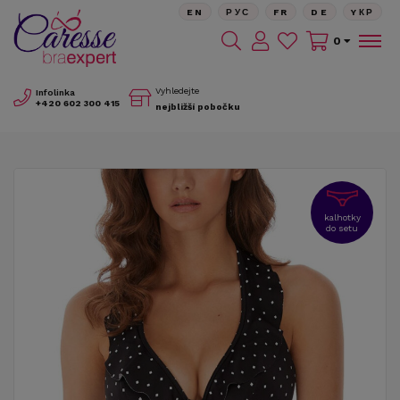
EN
РУС
FR
DE
YКР
0
Vyhledejte
Infolinka
+420
602 300 415
nejbližší pobočku
kalhotky
do setu