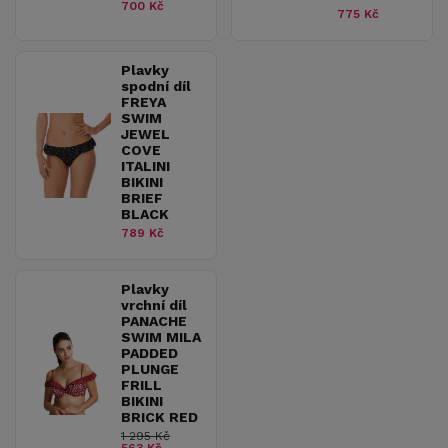
700 Kč
775 Kč
Plavky
spodní díl
FREYA
SWIM
JEWEL
COVE
ITALINI
BIKINI
BRIEF
BLACK
789 Kč
Plavky
vrchní díl
PANACHE
SWIM MILA
PADDED
PLUNGE
FRILL
BIKINI
BRICK RED
1 295 Kč