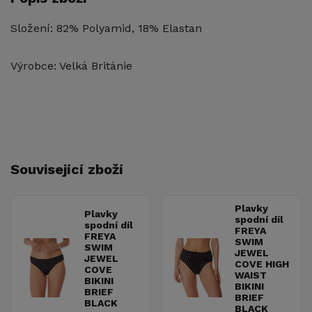
Složení: 82% Polyamid, 18% Elastan
Výrobce: Velká Británie
Související zboží
Plavky
Plavky
spodní díl
spodní díl
FREYA
FREYA
SWIM
SWIM
JEWEL
JEWEL
COVE HIGH
COVE
WAIST
BIKINI
BIKINI
BRIEF
BRIEF
BLACK
BLACK