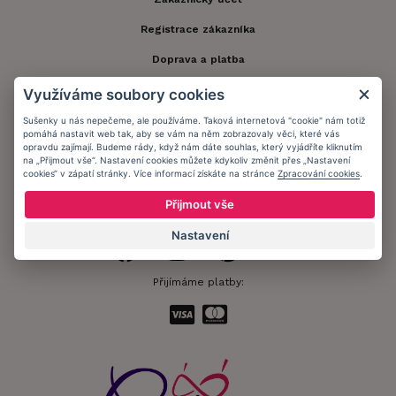
Registrace zákazníka
Doprava a platba
Obchodní podmínky
Využíváme soubory cookies
Ochrana osobních údajů
Sušenky u nás nepečeme, ale používáme. Taková internetová "cookie" nám totiž
pomáhá nastavit web tak, aby se vám na něm zobrazovaly věci, které vás
opravdu zajímají. Budeme rády, když nám dáte souhlas, který vyjádříte kliknutím
Informační memorandum
na „Přijmout vše“. Nastavení cookies můžete kdykoliv změnit přes „Nastavení
cookies“ v zápatí stránky. Více informací získáte na stránce
Zpracování cookies
.
Zůstaňte s námi v kontaktu.
Přijmout vše
Nastavení
Přijímáme platby: