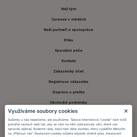
Náš tým
Caresse v médiích
Naši partneři a spolupráce
Etika
Speciální péče
Kontakt
Zákaznický účet
Registrace zákazníka
Doprava a platba
Obchodní podmínky
Využíváme soubory cookies
Ochrana osobních údajů
Sušenky u nás nepečeme, ale používáme. Taková internetová "cookie" nám totiž
Informační memorandum
pomáhá nastavit web tak, aby se vám na něm zobrazovaly věci, které vás
opravdu zajímají. Budeme rády, když nám dáte souhlas, který vyjádříte kliknutím
na „Přijmout vše“. Nastavení cookies můžete kdykoliv změnit přes „Nastavení