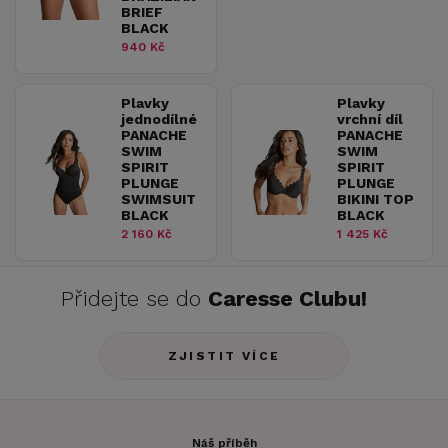
BRIEF
BLACK
940 Kč
Plavky
Plavky
jednodílné
vrchní díl
PANACHE
PANACHE
SWIM
SWIM
SPIRIT
SPIRIT
PLUNGE
PLUNGE
SWIMSUIT
BIKINI TOP
BLACK
BLACK
2 160 Kč
1 425 Kč
Přidejte se do
Caresse Clubu!
ZJISTIT VÍCE
Náš příběh