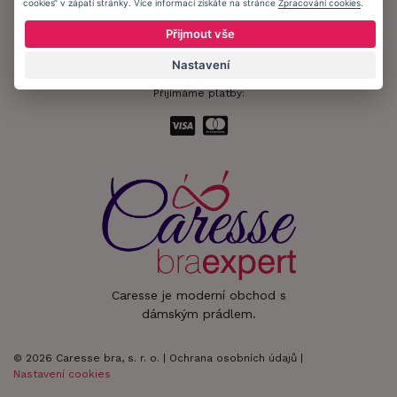
cookies“ v zápatí stránky. Více informací získáte na stránce
Zpracování cookies
.
Zůstaňte s námi v kontaktu.
Přijmout vše
Nastavení
Přijímáme platby:
Caresse je moderní obchod s
dámským prádlem.
© 2026 Caresse bra, s. r. o. |
Ochrana osobních údajů
|
Nastavení cookies