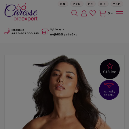
EN
РУС
FR
DE
YКР
0
Vyhledejte
Infolinka
+420
602 300 415
nejbližší pobočku
Stálice
kalhotky
do setu