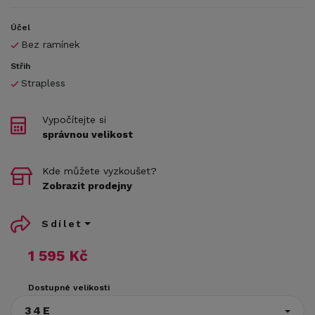
Účel
Bez ramínek
Střih
Strapless
Vypočítejte si
správnou velikost
Kde můžete vyzkoušet?
Zobrazit prodejny
Sdílet
1 595 Kč
Dostupné velikosti
34E