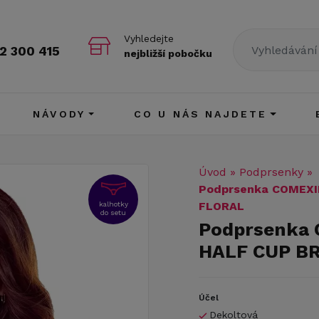
Vyhledejte
2 300 415
nejbližší pobočku
NÁVODY
CO U NÁS NAJDETE
Úvod
»
Podprsenky
»
Podprsenka COMEX
FLORAL
kalhotky
do setu
Podprsenka
HALF CUP B
Účel
Dekoltová