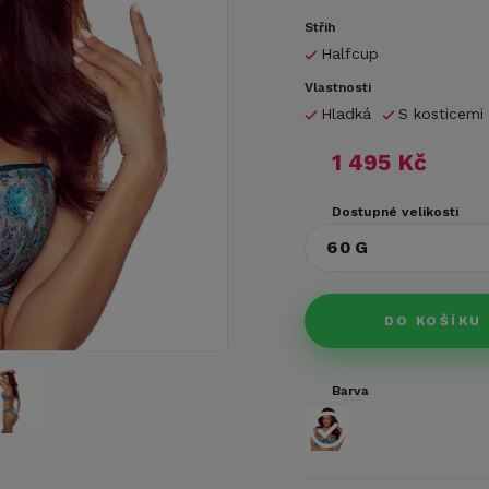
Střih
Halfcup
Vlastnosti
Hladká
S kosticemi
1 495 Kč
Dostupné velikosti
60G
DO KOŠÍKU
Barva