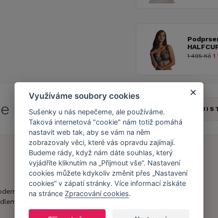
Podprse
HALFCUP
1 495 Kč
1 
Využíváme soubory cookies
 se do
Caresse Clubu!
ZJIS
Sušenky u nás nepečeme, ale používáme.
Taková internetová "cookie" nám totiž pomáhá
nastavit web tak, aby se vám na něm
zobrazovaly věci, které vás opravdu zajímají.
Budeme rády, když nám dáte souhlas, který
vyjádříte kliknutím na „Přijmout vše“. Nastavení
Náš příběh
Zákaznický účet
cookies můžete kdykoliv změnit přes „Nastavení
cookies“ v zápatí stránky. Více informací získáte
Náš tým
Registrace
oderní obchod s
na stránce
Zpracování cookies
.
zákazníka
dlem.
Caresse v
médiích
Doprava a platba