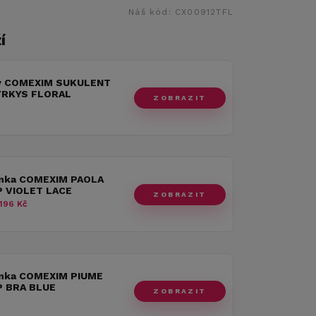
Náš kód:
CX00912TFL
í
y COMEXIM SUKULENT
YRKYS FLORAL
ZOBRAZIT
nka COMEXIM PAOLA
 VIOLET LACE
ZOBRAZIT
196 Kč
nka COMEXIM PIUME
 BRA BLUE
ZOBRAZIT