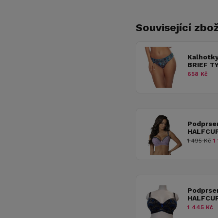
Související zbož
Kalhotk
BRIEF T
658 Kč
Podprse
HALFCUP
1 495 Kč
1 
Podprse
HALFCUP
1 445 Kč