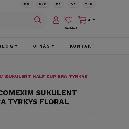
EN
РУС
FR
DE
YКР
0
Wishlist
BLOG
O NÁS
KONTAKT
IM SUKULENT HALF CUP BRA TYRKYS
 COMEXIM SUKULENT
RA TYRKYS FLORAL