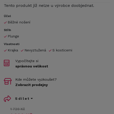
Tento produkt již nelze u výrobce doobjednat.
Účel
Běžné nošení
Střih
Plunge
Vlastnosti
Krajka
Nevyztužená
S kosticemi
Vypočítejte si
správnou velikost
Kde můžete vyzkoušet?
Zobrazit prodejny
Sdílet
1 720 Kč