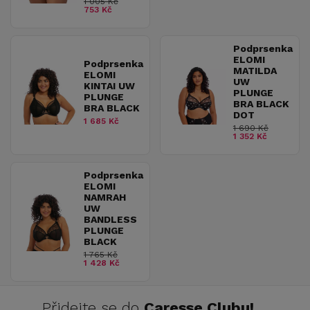
1 005 Kč
753 Kč
Podprsenka
ELOMI
Podprsenka
MATILDA
ELOMI
UW
KINTAI UW
PLUNGE
PLUNGE
BRA BLACK
BRA BLACK
DOT
1 685 Kč
1 690 Kč
1 352 Kč
Podprsenka
ELOMI
NAMRAH
UW
BANDLESS
PLUNGE
BLACK
1 765 Kč
1 428 Kč
Přidejte se do
Caresse Clubu!