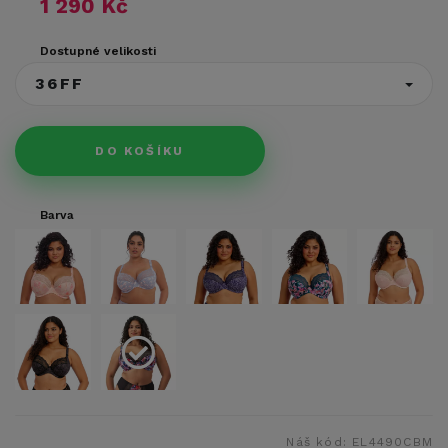
1 290 Kč
Dostupné velikosti
36FF
DO KOŠÍKU
Barva
Náš kód:
EL4490CBM