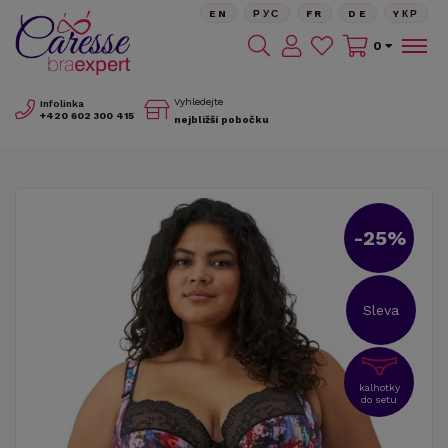
EN
РУС
FR
DE
YКР
0
Vyhledejte
Infolinka
+420
602 300 415
nejbližší pobočku
-25%
Sleva
kalhotky
do setu