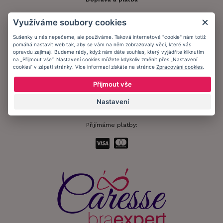
Obchodní podmínky
Využíváme soubory cookies
Ochrana osobních údajů
Sušenky u nás nepečeme, ale používáme. Taková internetová "cookie" nám totiž
pomáhá nastavit web tak, aby se vám na něm zobrazovaly věci, které vás
Informační memorandum
opravdu zajímají. Budeme rády, když nám dáte souhlas, který vyjádříte kliknutím
na „Přijmout vše“. Nastavení cookies můžete kdykoliv změnit přes „Nastavení
cookies“ v zápatí stránky. Více informací získáte na stránce
Zpracování cookies
.
Zůstaňte s námi v kontaktu.
Přijmout vše
Nastavení
Přijímáme platby: