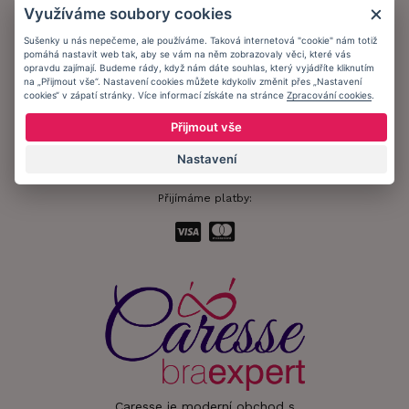
Využíváme soubory cookies
Ochrana osobních údajů
Sušenky u nás nepečeme, ale používáme. Taková internetová "cookie" nám totiž
pomáhá nastavit web tak, aby se vám na něm zobrazovaly věci, které vás
Informační memorandum
opravdu zajímají. Budeme rády, když nám dáte souhlas, který vyjádříte kliknutím
na „Přijmout vše“. Nastavení cookies můžete kdykoliv změnit přes „Nastavení
cookies“ v zápatí stránky. Více informací získáte na stránce
Zpracování cookies
.
Zůstaňte s námi v kontaktu.
Přijmout vše
Nastavení
Přijímáme platby:
Caresse je moderní obchod s