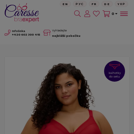
EN
РУС
FR
DE
YКР
0
Vyhledejte
Infolinka
+420
602 300 415
nejbližší pobočku
kalhotky
do setu