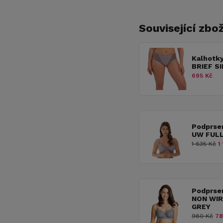
Související zbož
Kalhotk
BRIEF S
695 Kč
Podprse
UW FULL
1 635 Kč
1 
Podprse
NON WIR
GREY
980 Kč
78