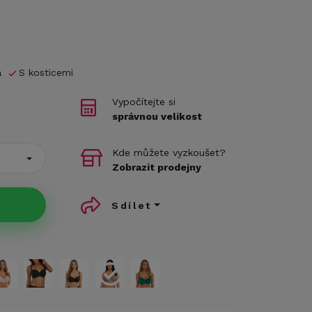
á
S kosticemi
Vypočítejte si
správnou velikost
Kde můžete vyzkoušet?
Zobrazit prodejny
Sdílet