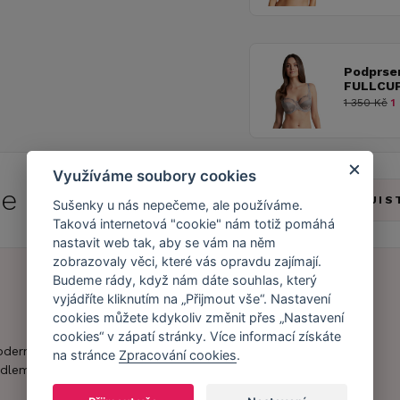
Podprse
FULLCUP
1 350 Kč
1 
Využíváme soubory cookies
 se do
Caresse Clubu!
ZJIS
Sušenky u nás nepečeme, ale používáme.
Taková internetová "cookie" nám totiž pomáhá
nastavit web tak, aby se vám na něm
zobrazovaly věci, které vás opravdu zajímají.
Budeme rády, když nám dáte souhlas, který
vyjádříte kliknutím na „Přijmout vše“. Nastavení
Náš příběh
Zákaznický účet
cookies můžete kdykoliv změnit přes „Nastavení
cookies“ v zápatí stránky. Více informací získáte
Náš tým
Registrace
oderní obchod s
na stránce
Zpracování cookies
.
zákazníka
dlem.
Caresse v
médiích
Doprava a platba