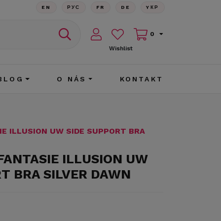
EN
РУС
FR
DE
YКР
0
Wishlist
BLOG
O NÁS
KONTAKT
IE ILLUSION UW SIDE SUPPORT BRA
FANTASIE ILLUSION UW
RT BRA SILVER DAWN