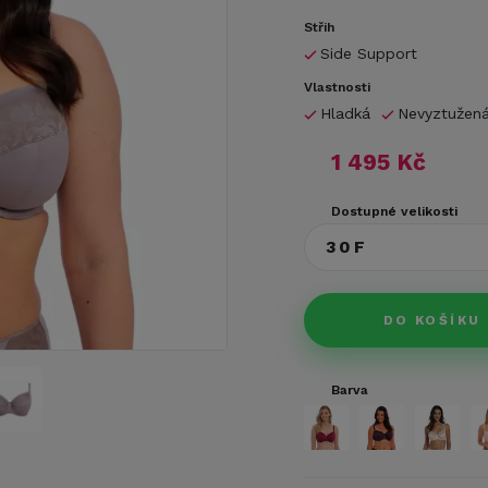
Střih
Side Support
Vlastnosti
Hladká
Nevyztužen
1 495 Kč
Dostupné velikosti
30F
DO KOŠÍKU
Barva