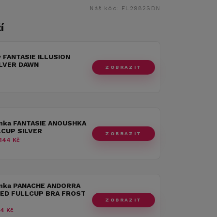
Náš kód:
FL2982SDN
í
y FANTASIE ILLUSION
ILVER DAWN
ZOBRAZIT
nka FANTASIE ANOUSHKA
CUP SILVER
ZOBRAZIT
144 Kč
nka PANACHE ANDORRA
ED FULLCUP BRA FROST
ZOBRAZIT
4 Kč