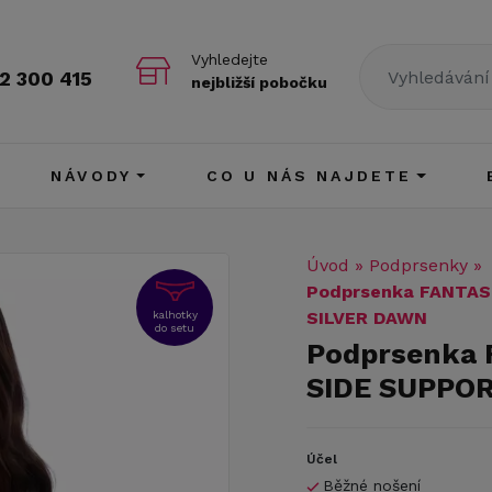
Vyhledejte
2 300 415
nejbližší pobočku
NÁVODY
CO U NÁS NAJDETE
Úvod
»
Podprsenky
»
Podprsenka FANTAS
SILVER DAWN
kalhotky
do setu
Podprsenka 
SIDE SUPPO
Účel
Běžné nošení