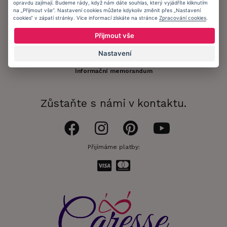
Registrace zákazníka
opravdu zajímají. Budeme rády, když nám dáte souhlas, který vyjádříte kliknutím
na „Přijmout vše“. Nastavení cookies můžete kdykoliv změnit přes „Nastavení
cookies“ v zápatí stránky. Více informací získáte na stránce
Zpracování cookies
.
Doprava a platba
Přijmout vše
Obchodní podmínky
Nastavení
Ochrana osobních údajů
Informační memorandum
Zůstaňte s námi v kontaktu.
Přijímáme platby: