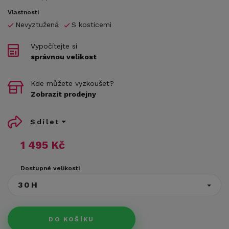
Vlastnosti
Nevyztužená
S kosticemi
Vypočítejte si
správnou velikost
Kde můžete vyzkoušet?
Zobrazit prodejny
Sdílet
1 495 Kč
Dostupné velikosti
30H
DO KOŠÍKU