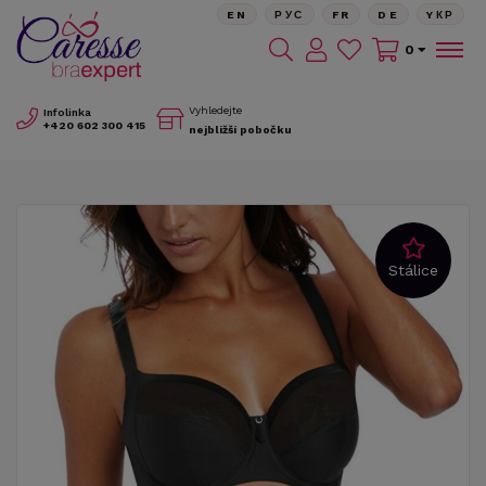
EN
РУС
FR
DE
YКР
0
Vyhledejte
Infolinka
+420
602 300 415
nejbližší pobočku
Stálice