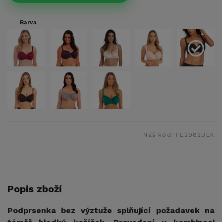
Barva
Náš kód:
FL2982BLK
Popis zboží
Podprsenka bez výztuže splňující požadavek na