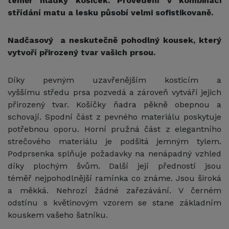
téměř hladký košíček. Provedení v kombinaci
střídání matu a lesku působí velmi sofistikovaně.
Nadčasový a neskutečně pohodlný kousek, který
vytvoří přirozený tvar vašich prsou.
Díky pevným uzavřenějším kosticím a
vyššímu středu prsa pozvedá a zároveň vytváří jejich
přirozený tvar. Košíčky ňadra pěkně obepnou a
schovají. Spodní část z pevného materiálu poskytuje
potřebnou oporu. Horní pružná část z elegantního
strečového materiálu je podšitá jemným tylem.
Podprsenka splňuje požadavky na nenápadný vzhled
díky plochým švům. Další její předností jsou
téměř nejpohodlnější ramínka co známe. Jsou široká
a měkká. Nehrozí žádné zařezávání. V černém
odstínu s květinovým vzorem se stane základním
kouskem vašeho šatníku.