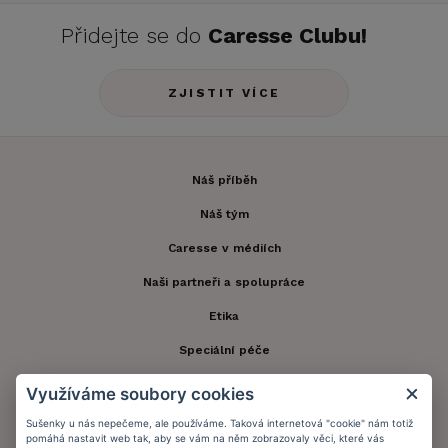
Přidejte se do
Caresse Clubu!
ZJISTIT VÍCE
Náš příběh
Náš tým
Caresse v médiích
Naši partneři a spolupráce
Etika
Speciální péče
Kontakt
Využíváme soubory cookies
Zákaznický účet
Sušenky u nás nepečeme, ale používáme. Taková internetová "cookie" nám totiž
pomáhá nastavit web tak, aby se vám na něm zobrazovaly věci, které vás