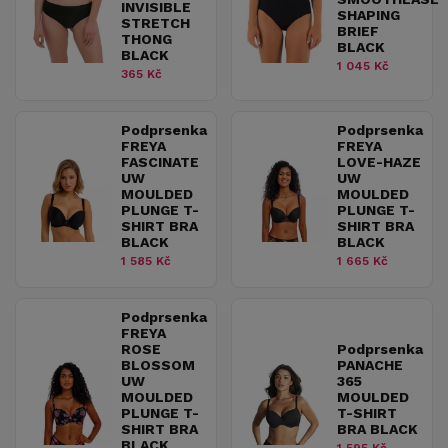
INVISIBLE
SHAPING
STRETCH
BRIEF
THONG
BLACK
BLACK
1 045 Kč
365 Kč
Podprsenka
Podprsenka
FREYA
FREYA
FASCINATE
LOVE-HAZE
UW
UW
MOULDED
MOULDED
PLUNGE T-
PLUNGE T-
SHIRT BRA
SHIRT BRA
BLACK
BLACK
1 585 Kč
1 665 Kč
Podprsenka
FREYA
ROSE
Podprsenka
BLOSSOM
PANACHE
UW
365
MOULDED
MOULDED
PLUNGE T-
T-SHIRT
SHIRT BRA
BRA BLACK
BLACK