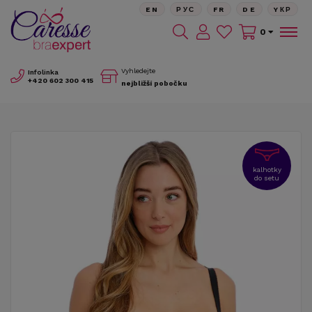
EN
РУС
FR
DE
YКР
0
Vyhledejte
Infolinka
+420
602 300 415
nejbližší pobočku
kalhotky
do setu