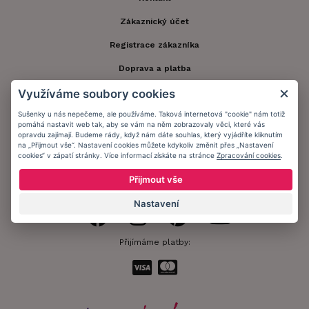
Zákaznický účet
Registrace zákazníka
Doprava a platba
Využíváme soubory cookies
Obchodní podmínky
Sušenky u nás nepečeme, ale používáme. Taková internetová "cookie" nám totiž
Ochrana osobních údajů
pomáhá nastavit web tak, aby se vám na něm zobrazovaly věci, které vás
opravdu zajímají. Budeme rády, když nám dáte souhlas, který vyjádříte kliknutím
Informační memorandum
na „Přijmout vše“. Nastavení cookies můžete kdykoliv změnit přes „Nastavení
cookies“ v zápatí stránky. Více informací získáte na stránce
Zpracování cookies
.
Přijmout vše
Zůstaňte s námi v kontaktu.
Nastavení
Přijímáme platby: