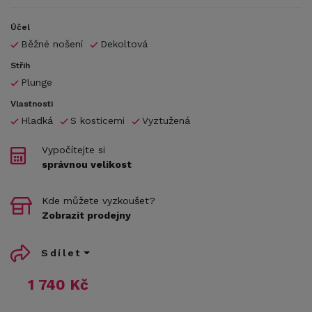
Účel
Běžné nošení
Dekoltová
Střih
Plunge
Vlastnosti
Hladká
S kosticemi
Vyztužená
Vypočítejte si
správnou velikost
Kde můžete vyzkoušet?
Zobrazit prodejny
Sdílet
1 740 Kč