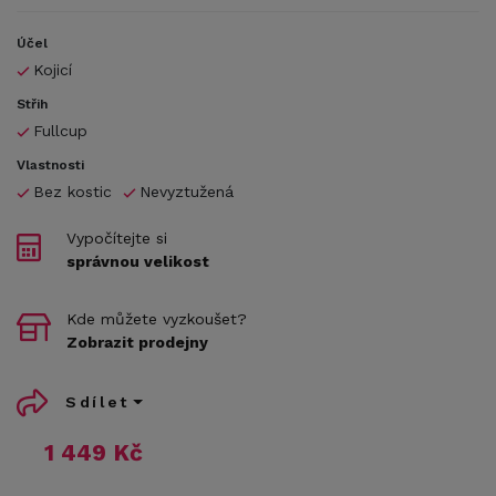
Účel
Kojicí
Střih
Fullcup
Vlastnosti
Bez kostic
Nevyztužená
Vypočítejte si
správnou velikost
Kde můžete vyzkoušet?
Zobrazit prodejny
Sdílet
1 449 Kč