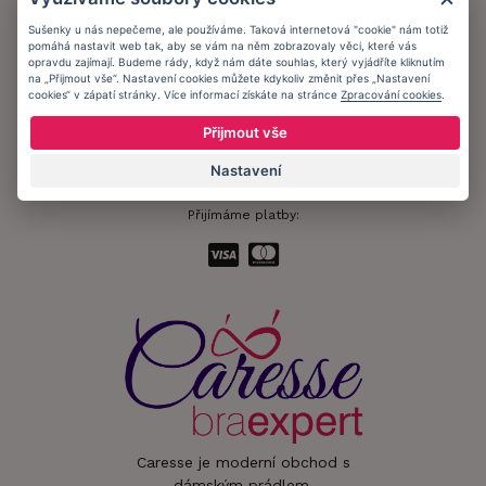
Ochrana osobních údajů
Sušenky u nás nepečeme, ale používáme. Taková internetová "cookie" nám totiž
pomáhá nastavit web tak, aby se vám na něm zobrazovaly věci, které vás
Informační memorandum
opravdu zajímají. Budeme rády, když nám dáte souhlas, který vyjádříte kliknutím
na „Přijmout vše“. Nastavení cookies můžete kdykoliv změnit přes „Nastavení
cookies“ v zápatí stránky. Více informací získáte na stránce
Zpracování cookies
.
Zůstaňte s námi v kontaktu.
Přijmout vše
Nastavení
Přijímáme platby:
Caresse je moderní obchod s
dámským prádlem.