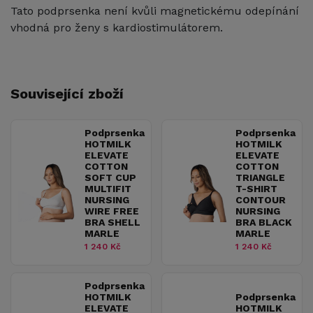
Tato podprsenka není kvůli magnetickému odepínání
vhodná pro ženy s kardiostimulátorem.
Související zboží
Podprsenka
Podprsenka
HOTMILK
HOTMILK
ELEVATE
ELEVATE
COTTON
COTTON
SOFT CUP
TRIANGLE
MULTIFIT
T-SHIRT
NURSING
CONTOUR
WIRE FREE
NURSING
BRA SHELL
BRA BLACK
MARLE
MARLE
1 240 Kč
1 240 Kč
Podprsenka
HOTMILK
Podprsenka
ELEVATE
HOTMILK