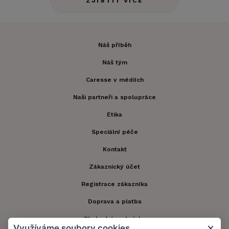
ZJISTIT VÍCE
Náš příběh
Náš tým
Caresse v médiích
Naši partneři a spolupráce
Etika
Speciální péče
Kontakt
Zákaznický účet
Registrace zákazníka
Doprava a platba
Obchodní podmínky
Využíváme soubory cookies