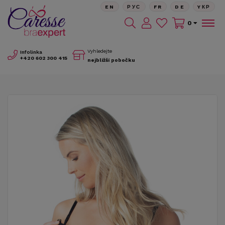
EN
РУС
FR
DE
YКР
0
Vyhledejte
Infolinka
+420
602 300 415
nejbližší pobočku