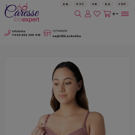
EN
РУС
FR
DE
YКР
0
Vyhledejte
Infolinka
+420
602 300 415
nejbližší pobočku