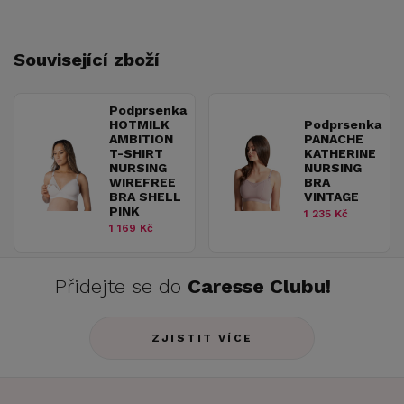
Související zboží
Podprsenka
HOTMILK
Podprsenka
AMBITION
PANACHE
T-SHIRT
KATHERINE
NURSING
NURSING
WIREFREE
BRA
BRA SHELL
VINTAGE
PINK
1 235 Kč
1 169 Kč
Přidejte se do
Caresse Clubu!
ZJISTIT VÍCE