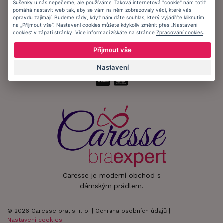
Sušenky u nás nepečeme, ale používáme. Taková internetová "cookie" nám totiž
pomáhá nastavit web tak, aby se vám na něm zobrazovaly věci, které vás
Zůstaňte s námi v kontaktu.
opravdu zajímají. Budeme rády, když nám dáte souhlas, který vyjádříte kliknutím
na „Přijmout vše“. Nastavení cookies můžete kdykoliv změnit přes „Nastavení
cookies“ v zápatí stránky. Více informací získáte na stránce
Zpracování cookies
.
Přijmout vše
Přijímáme platby:
Nastavení
Caresse je moderní obchod s
dámským prádlem.
© 2026 Caresse bra, s. r. o. |
Ochrana osobních údajů
|
Nastavení cookies