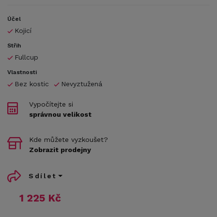
Účel
Kojicí
Střih
Fullcup
Vlastnosti
Bez kostic
Nevyztužená
Vypočítejte si
správnou velikost
Kde můžete vyzkoušet?
Zobrazit prodejny
Sdílet
1 225 Kč