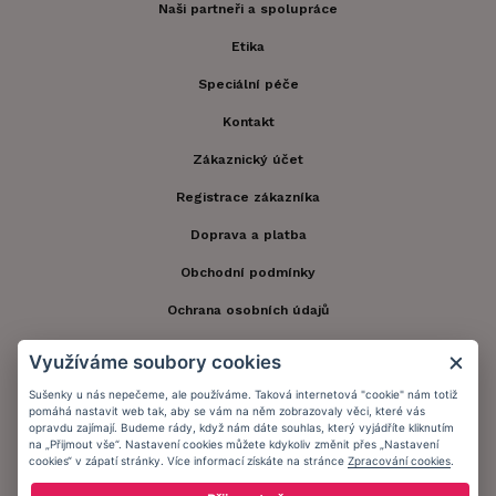
Naši partneři a spolupráce
Etika
Speciální péče
Kontakt
Zákaznický účet
Registrace zákazníka
Doprava a platba
Obchodní podmínky
Ochrana osobních údajů
Informační memorandum
Využíváme soubory cookies
Sušenky u nás nepečeme, ale používáme. Taková internetová "cookie" nám totiž
pomáhá nastavit web tak, aby se vám na něm zobrazovaly věci, které vás
Zůstaňte s námi v kontaktu.
opravdu zajímají. Budeme rády, když nám dáte souhlas, který vyjádříte kliknutím
na „Přijmout vše“. Nastavení cookies můžete kdykoliv změnit přes „Nastavení
cookies“ v zápatí stránky. Více informací získáte na stránce
Zpracování cookies
.