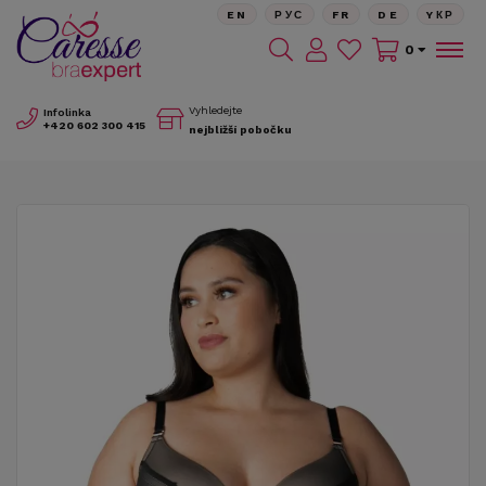
EN
РУС
FR
DE
YКР
0
Vyhledejte
Infolinka
+420
602 300 415
nejbližší pobočku