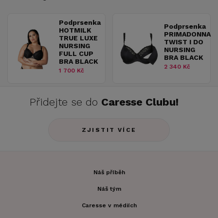
Podprsenka
Podprsenka
HOTMILK
PRIMADONNA
TRUE LUXE
TWIST I DO
NURSING
NURSING
FULL CUP
BRA BLACK
BRA BLACK
2 340 Kč
1 700 Kč
Přidejte se do
Caresse Clubu!
ZJISTIT VÍCE
Náš příběh
Náš tým
Caresse v médiích