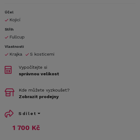
Účel
Kojicí
Střih
Fullcup
Vlastnosti
Krajka
S kosticemi
Vypočítejte si
správnou velikost
Kde můžete vyzkoušet?
Zobrazit prodejny
Sdílet
1 700 Kč