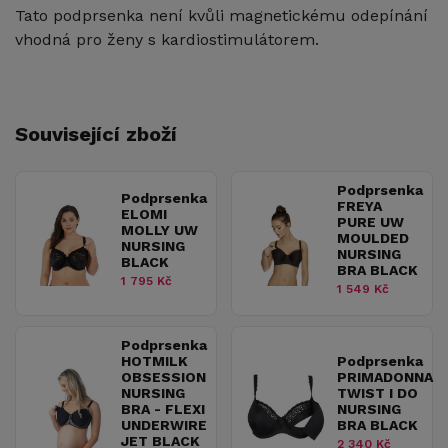
Tato podprsenka není kvůli magnetickému odepínání
vhodná pro ženy s kardiostimulátorem.
Související zboží
Podprsenka
Podprsenka
FREYA
ELOMI
PURE UW
MOLLY UW
MOULDED
NURSING
NURSING
BLACK
BRA BLACK
1 795 Kč
1 549 Kč
Podprsenka
HOTMILK
Podprsenka
OBSESSION
PRIMADONNA
NURSING
TWIST I DO
BRA - FLEXI
NURSING
UNDERWIRE
BRA BLACK
JET BLACK
2 340 Kč