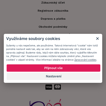
Zákaznický účet
Registrace zákazníka
Doprava a platba
Obchodní podmínky
Ochrana osobních údajů
Využíváme soubory cookies
Informační memorandum
Sušenky u nás nepečeme, ale používáme. Taková internetová "cookie" nám totiž
pomáhá nastavit web tak, aby se vám na něm zobrazovaly věci, které vás
opravdu zajímají. Budeme rády, když nám dáte souhlas, který vyjádříte kliknutím
na „Přijmout vše“. Nastavení cookies můžete kdykoliv změnit přes „Nastavení
Zůstaňte s námi v kontaktu.
cookies“ v zápatí stránky. Více informací získáte na stránce
Zpracování cookies
.
Přijmout vše
Nastavení
Přijímáme platby: