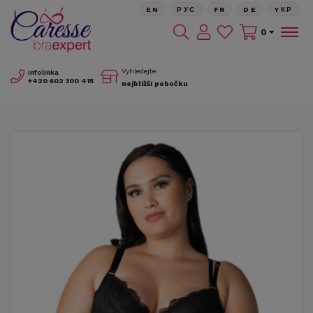
EN
РУС
FR
DE
YКР
0
Vyhledejte
Infolinka
+420
602 300 415
nejbližší pobočku