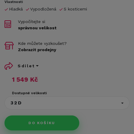
Vlastnosti
Hladká
Vypodložená
S kosticemi
Vypočítejte si
správnou velikost
Kde můžete vyzkoušet?
Zobrazit prodejny
Sdílet
1 549 Kč
Dostupné velikosti
32D
DO KOŠÍKU