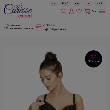
EN
РУС
FR
DE
YКР
0
Vyhledejte
Infolinka
+420
602 300 415
nejbližší pobočku
Stálice