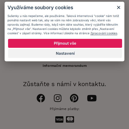
Využíváme soubory cookies
Kontakt
Sušenky u nás nepečeme, ale používáme. Taková internetová "cookie" nám totiž
Zákaznický účet
pomáhá nastavit web tak, aby se vám na něm zobrazovaly věci, které vás
opravdu zajímají. Budeme rády, když nám dáte souhlas, který vyjádříte kliknutím
Registrace zákazníka
na „Přijmout vše“. Nastavení cookies můžete kdykoliv změnit přes „Nastavení
cookies“ v zápatí stránky. Více informací získáte na stránce
Zpracování cookies
.
Doprava a platba
Přijmout vše
Obchodní podmínky
Nastavení
Ochrana osobních údajů
Informační memorandum
Zůstaňte s námi v kontaktu.
Přijímáme platby: