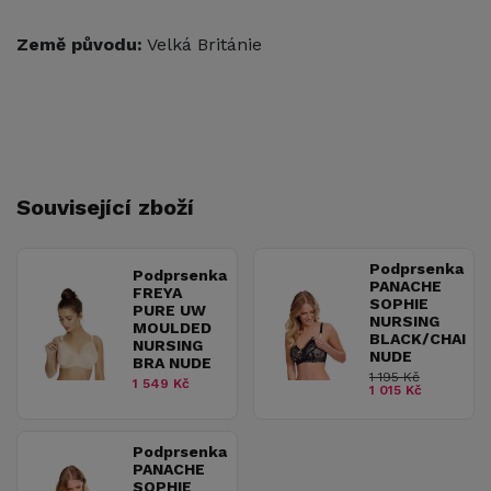
Země původu:
Velká Británie
Související zboží
Podprsenka
Podprsenka
PANACHE
FREYA
SOPHIE
PURE UW
NURSING
MOULDED
BLACK/CHAI
NURSING
NUDE
BRA NUDE
1 195 Kč
1 549 Kč
1 015 Kč
Podprsenka
PANACHE
SOPHIE