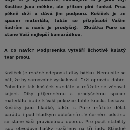
Kostice jsou měkké, ale přitom plní funkci. Prsa
pěkně drží a dává jim podporu. Košíček je ze
spacer materiálu, takže se přizpůsobí Vašim
ňadrům a navíc je prodyšný. Zkrátka Pure se
stane Vaší nejlepší kamarádkou.
A co navíc? Podprsenka vytváří lichotivě kulatý
tvar prsou.
Košíček je možné odepnout díky háčku. Nemusíte se
bát, že by samovolně vyskakoval. Drží opravdu dobře.
Pohodlně tak košíček sundáte a můžete se věnovat
kojení. Díky příjemnému a prodyšnému spacer
materiálu bude k Vaší pokožce tahle kráska laskavá.
Košíčky jsou hladké, takže s Pure můžete dělat
parádu i pod hladkým oblečením. V černém odstínu
se stane Vaší pravidelnou oporou. Pro pocit stability
jsou obvodové háčky rozšířeny na tři řady. Středně