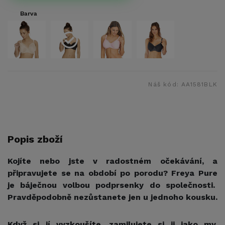
Barva
Náš kód:
AA1581BLK
Popis zboží
Kojíte nebo jste v radostném očekávání, a
připravujete se na období po porodu? Freya Pure
je báječnou volbou podprsenky do společnosti.
Pravděpodobně nezůstanete jen u jednoho kousku.
Když si jí vyzkoušíte, zamilujete si ji jako my.