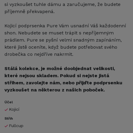
si vyzkoušet tuhle dámu a zaručujeme, že budete
příjemně překvapená.
Kojicí podprsenka Pure Vám usnadní Váš každodenní
shon. Nebudete se muset trápit s nepříjemným
prádlem. Pure se pyšní velmi snadným zapínáním,
které jistě oceníte, když budete potřebovat svého
drobečka co nejdříve nakrmit.
Stálá kolekce, je možné doobjednat velikosti,
které nejsou skladem. Pokud si nejste jistá
střihem, zavolejte nám, nebo přijďte podprsenku
vyzkoušet na některou z našich poboček.
Účel
Kojicí
Střih
Fullcup