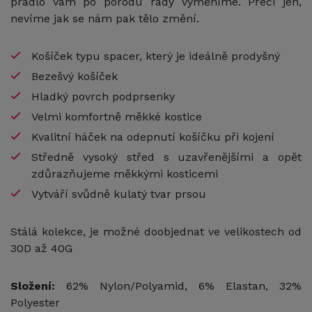
prádlo Vám po porodu rády vyměníme. Přeci jen,
nevíme jak se nám pak tělo změní.
Košíček typu spacer, který je ideálně prodyšný
Bezešvý košíček
Hladký povrch podprsenky
Velmi komfortně měkké kostice
Kvalitní háček na odepnutí košíčku při kojení
Středně vysoký střed s uzavřenějšími a opět
zdůrazňujeme měkkými kosticemi
Vytváří svůdně kulatý tvar prsou
Stálá kolekce, je možné doobjednat ve velikostech od
30D až 40G
Složení:
62% Nylon/Polyamid, 6% Elastan, 32%
Polyester