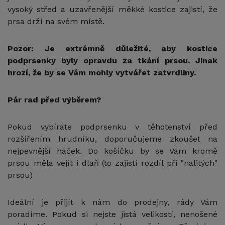
vysoký střed a uzavřenější měkké kostice zajistí, že
prsa drží na svém místě.
Pozor: Je extrémně důležité, aby kostice
podprsenky byly opravdu za tkání prsou. Jinak
hrozí, že by se Vám mohly vytvářet zatvrdliny.
Pár rad před výběrem?
Pokud vybíráte podprsenku v těhotenství před
rozšířením hrudníku, doporučujeme zkoušet na
nejpevnější háček. Do košíčku by se Vám kromě
prsou měla vejít i dlaň (to zajistí rozdíl při "nalitých"
prsou)
Ideální je přijít k nám do prodejny, rády Vám
poradíme. Pokud si nejste jistá velikostí, nenošené