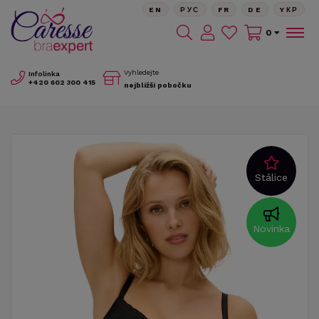
EN
РУС
FR
DE
YКР
0
Vyhledejte
Infolinka
+420
602 300 415
nejbližší pobočku
Stálice
Novinka