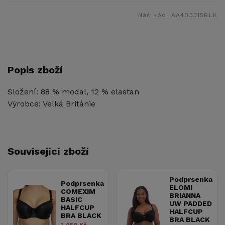
Náš kód:
AA403315BLK
Popis zboží
Složení: 88 % modal, 12 % elastan
Výrobce: Velká Británie
Související zboží
Podprsenka
Podprsenka
ELOMI
COMEXIM
BRIANNA
BASIC
UW PADDED
HALFCUP
HALFCUP
BRA BLACK
BRA BLACK