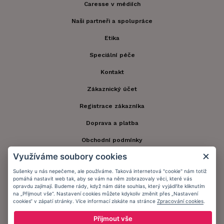
Caresse v médiích
Naši partneři a spolupráce
Etika
Speciální péče
Kontakt
Zákaznický účet
Registrace zákazníka
Doprava a platba
Obchodní podmínky
Využíváme soubory cookies
Ochrana osobních údajů
Sušenky u nás nepečeme, ale používáme. Taková internetová "cookie" nám totiž
Informační memorandum
pomáhá nastavit web tak, aby se vám na něm zobrazovaly věci, které vás
opravdu zajímají. Budeme rády, když nám dáte souhlas, který vyjádříte kliknutím
na „Přijmout vše“. Nastavení cookies můžete kdykoliv změnit přes „Nastavení
cookies“ v zápatí stránky. Více informací získáte na stránce
Zpracování cookies
.
Zůstaňte s námi v kontaktu.
Přijmout vše