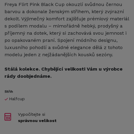
Freya Flirt Pink Black Cup okouzlí svůdnou černou
barvou a dokonale ženským střihem, který zvýrazní
dekolt. Výjimečný komfort zajišťuje prémiový materiál
s podílem modalu – mimořádně hebký, prodyšný a
příjemný na dotek, který si zachovává svou jemnost i
po opakovaném praní. Spojení módního designu,
luxusního pohodlí a svůdné elegance dělá z tohoto
modelu jeden z nejžádanějších kousků sezóny.
Stálá kolekce. Chybějící velikosti Vám u výrobce
rády doobjednáme.
Střih
Halfcup
Vypočítejte si
správnou velikost