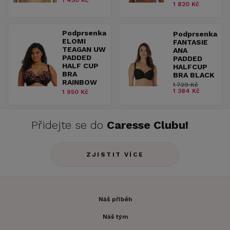
1 450 Kč
1 820 Kč
Podprsenka
Podprsenka
ELOMI
FANTASIE
TEAGAN UW
ANA
PADDED
PADDED
HALF CUP
HALFCUP
BRA
BRA BLACK
RAINBOW
1 729 Kč
1 384 Kč
1 950 Kč
Přidejte se do
Caresse Clubu!
ZJISTIT VÍCE
Náš příběh
Náš tým