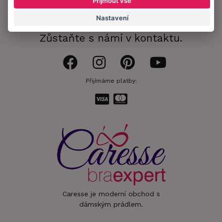
Přijmout vše
Informační memorandum
Nastavení
Zůstaňte s námi v kontaktu.
Přijímáme platby:
Caresse je moderní obchod s
dámským prádlem.