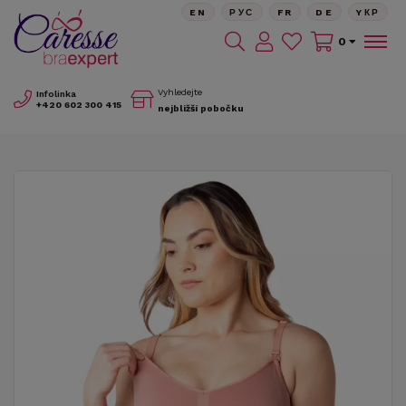
EN
РУС
FR
DE
YКР
0
Vyhledejte
Infolinka
+420
602 300 415
nejbližší pobočku