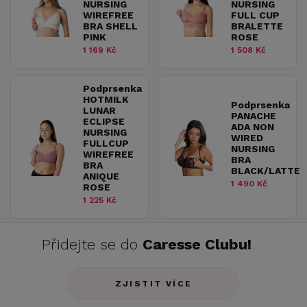
NURSING
NURSING
WIREFREE
FULL CUP
BRA SHELL
BRALETTE
PINK
ROSE
1 169 Kč
1 508 Kč
Podprsenka
HOTMILK
Podprsenka
LUNAR
PANACHE
ECLIPSE
ADA NON
NURSING
WIRED
FULLCUP
NURSING
WIREFREE
BRA
BRA
BLACK/LATTE
ANIQUE
1 490 Kč
ROSE
1 225 Kč
Přidejte se do
Caresse Clubu!
ZJISTIT VÍCE