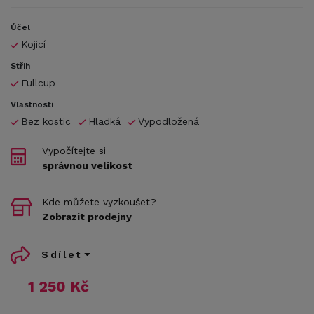
Účel
Kojicí
Střih
Fullcup
Vlastnosti
Bez kostic
Hladká
Vypodložená
Vypočítejte si
správnou velikost
Kde můžete vyzkoušet?
Zobrazit prodejny
Sdílet
1 250 Kč