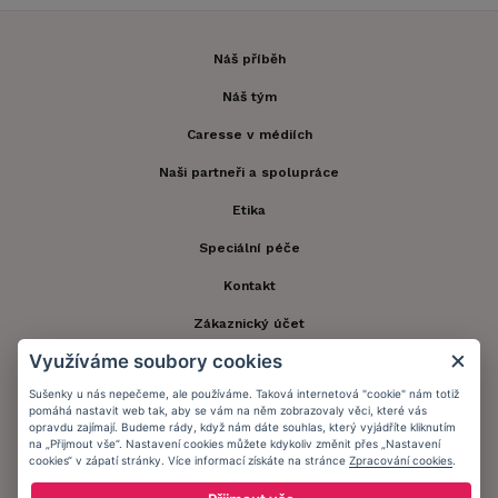
Náš příběh
Náš tým
Caresse v médiích
Naši partneři a spolupráce
Etika
Speciální péče
Kontakt
Zákaznický účet
Využíváme soubory cookies
Registrace zákazníka
Sušenky u nás nepečeme, ale používáme. Taková internetová "cookie" nám totiž
Doprava a platba
pomáhá nastavit web tak, aby se vám na něm zobrazovaly věci, které vás
opravdu zajímají. Budeme rády, když nám dáte souhlas, který vyjádříte kliknutím
Obchodní podmínky
na „Přijmout vše“. Nastavení cookies můžete kdykoliv změnit přes „Nastavení
cookies“ v zápatí stránky. Více informací získáte na stránce
Zpracování cookies
.
Ochrana osobních údajů