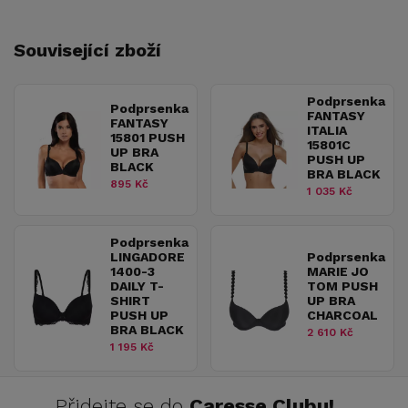
Související zboží
Podprsenka
Podprsenka
FANTASY
FANTASY
ITALIA
15801 PUSH
15801C
UP BRA
PUSH UP
BLACK
BRA BLACK
895 Kč
1 035 Kč
Podprsenka
LINGADORE
Podprsenka
1400-3
MARIE JO
DAILY T-
TOM PUSH
SHIRT
UP BRA
PUSH UP
CHARCOAL
BRA BLACK
2 610 Kč
1 195 Kč
Přidejte se do
Caresse Clubu!