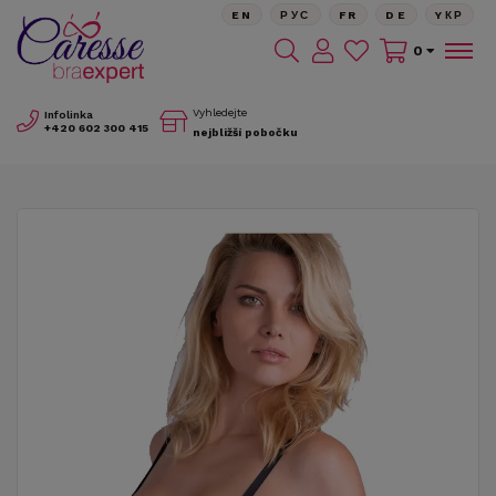
EN
РУС
FR
DE
YКР
0
Vyhledejte
Infolinka
+420
602 300 415
nejbližší pobočku