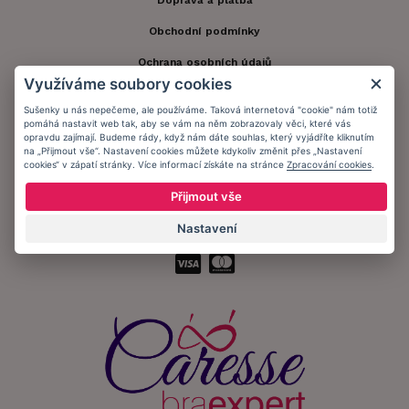
Doprava a platba
Obchodní podmínky
Ochrana osobních údajů
Využíváme soubory cookies
Informační memorandum
Sušenky u nás nepečeme, ale používáme. Taková internetová "cookie" nám totiž
pomáhá nastavit web tak, aby se vám na něm zobrazovaly věci, které vás
opravdu zajímají. Budeme rády, když nám dáte souhlas, který vyjádříte kliknutím
Zůstaňte s námi v kontaktu.
na „Přijmout vše“. Nastavení cookies můžete kdykoliv změnit přes „Nastavení
cookies“ v zápatí stránky. Více informací získáte na stránce
Zpracování cookies
.
Přijmout vše
Nastavení
Přijímáme platby: