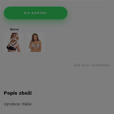
DO KOŠÍKU
Barva
Náš kód:
LEI636NEO
Popis zboží
Výrobce: Itálie