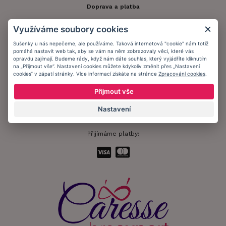
Doprava a platba
Obchodní podmínky
Využíváme soubory cookies
Ochrana osobních údajů
Sušenky u nás nepečeme, ale používáme. Taková internetová "cookie" nám totiž
pomáhá nastavit web tak, aby se vám na něm zobrazovaly věci, které vás
Informační memorandum
opravdu zajímají. Budeme rády, když nám dáte souhlas, který vyjádříte kliknutím
na „Přijmout vše“. Nastavení cookies můžete kdykoliv změnit přes „Nastavení
cookies“ v zápatí stránky. Více informací získáte na stránce
Zpracování cookies
.
Zůstaňte s námi v kontaktu.
Přijmout vše
Nastavení
Přijímáme platby: