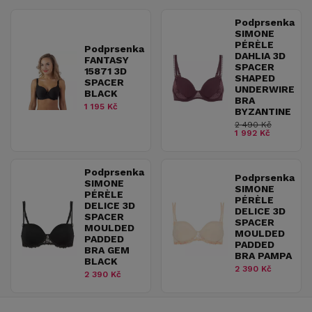
Podprsenka
SIMONE
PÉRÈLE
Podprsenka
DAHLIA 3D
FANTASY
SPACER
15871 3D
SHAPED
SPACER
UNDERWIRE
BLACK
BRA
1 195 Kč
BYZANTINE
2 490 Kč
1 992 Kč
Podprsenka
Podprsenka
SIMONE
SIMONE
PÉRÈLE
PÉRÈLE
DELICE 3D
DELICE 3D
SPACER
SPACER
MOULDED
MOULDED
PADDED
PADDED
BRA GEM
BRA PAMPA
BLACK
2 390 Kč
2 390 Kč