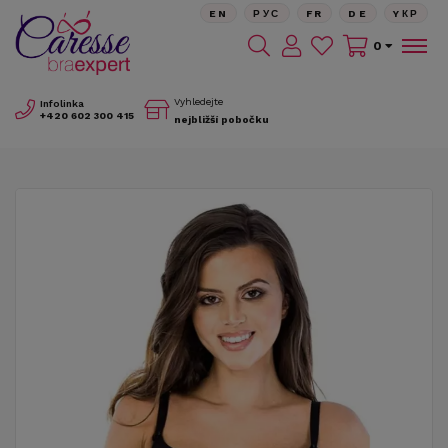
EN
РУС
FR
DE
YКР
0
Vyhledejte
Infolinka
+420
602 300 415
nejbližší pobočku