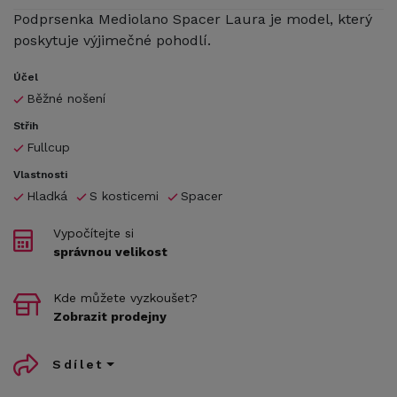
Podprsenka Mediolano Spacer Laura je model, který
poskytuje výjimečné pohodlí.
Účel
Běžné nošení
Střih
Fullcup
Vlastnosti
Hladká
S kosticemi
Spacer
Vypočítejte si
správnou velikost
Kde můžete vyzkoušet?
Zobrazit prodejny
Sdílet