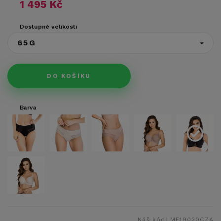
1 495 Kč
Dostupné velikosti
65G
DO KOŠÍKU
Barva
Náš kód:
ME19020CZA