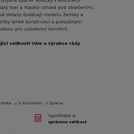
rodyšné spacer košíčky s kosticemi
ulatý tvar a hladký vzhled pod oblečením,
vé detaily dodávají modelu ženský a
 Díky lehké konstrukci a pohodlným
volbou pro celodenní komfort.
jící velikosti Vám u výrobce rády
amínka
S kosticemi
Spacer
Vypočítejte si
správnou velikost