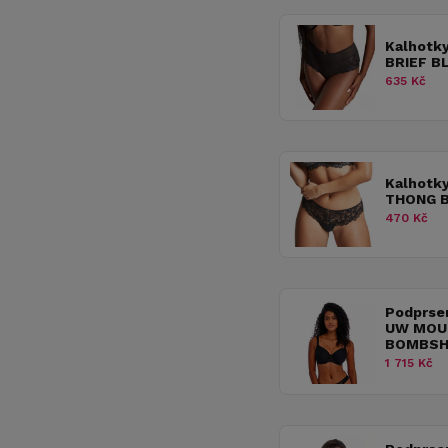
Kalhotk
BRIEF B
635 Kč
Kalhotk
THONG 
470 Kč
Podprse
UW MOU
BOMBSH
1 715 Kč