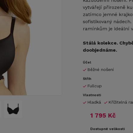
každodenní nošení. P
vytvářejí přirozeně k
zatímco jemné krajko
sofistikovaný nádech.
ramínkům je ideální 
Stálá kolekce. Chybě
doobjednáme.
Účel
Běžné nošení
Střih
Fullcup
Vlastnosti
Hladká
Křížitelná r
1 795 Kč
Dostupné velikosti