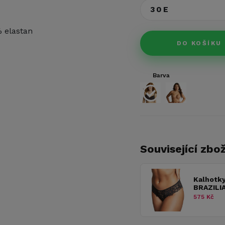
30E
% elastan
DO KOŠÍKU
Barva
Související zbož
Kalhotk
BRAZILI
575 Kč