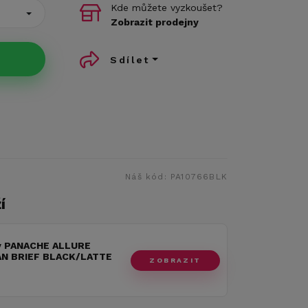
Kde můžete vyzkoušet?
Zobrazit prodejny
Sdílet
Náš kód:
PA10766BLK
í
y PANACHE ALLURE
AN BRIEF BLACK/LATTE
ZOBRAZIT