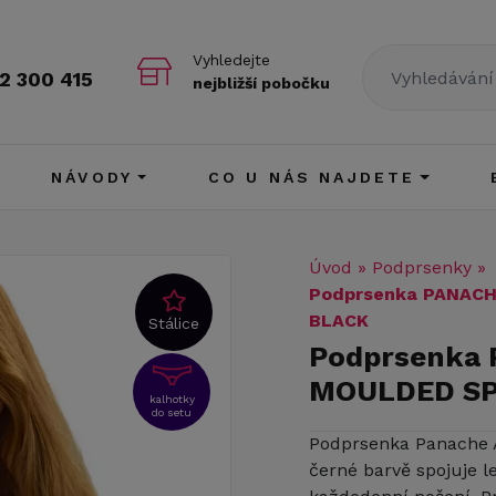
Vyhledejte
2 300 415
nejbližší pobočku
NÁVODY
CO U NÁS NAJDETE
Úvod
»
Podprsenky
»
Podprsenka PANAC
BLACK
Stálice
Podprsenka
MOULDED SP
kalhotky
do setu
Podprsenka Panache A
černé barvě spojuje l