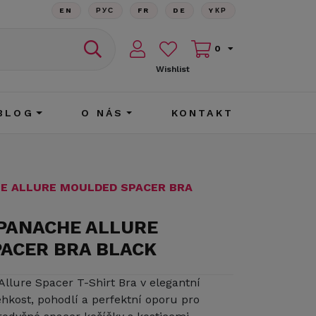
EN
РУС
FR
DE
YКР
0
Wishlist
BLOG
O NÁS
KONTAKT
HE ALLURE MOULDED SPACER BRA
 PANACHE ALLURE
ACER BRA BLACK
llure Spacer T-Shirt Bra v elegantní
ehkost, pohodlí a perfektní oporu pro