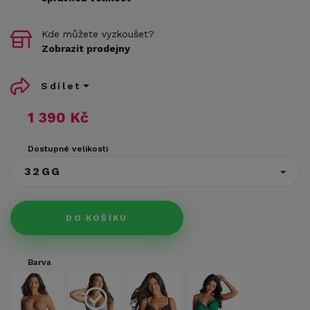
Kde můžete vyzkoušet?
Zobrazit prodejny
Sdílet
1 390 Kč
Dostupné velikosti
32GG
DO KOŠÍKU
Barva