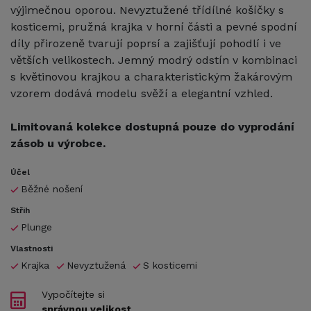
výjimečnou oporou. Nevyztužené třídílné košíčky s
kosticemi, pružná krajka v horní části a pevné spodní
díly přirozeně tvarují poprsí a zajišťují pohodlí i ve
větších velikostech. Jemný modrý odstín v kombinaci
s květinovou krajkou a charakteristickým žakárovým
vzorem dodává modelu svěží a elegantní vzhled.
Limitovaná kolekce dostupná pouze do vyprodání
zásob u výrobce.
Účel
Běžné nošení
Střih
Plunge
Vlastnosti
Krajka
Nevyztužená
S kosticemi
Vypočítejte si
správnou velikost