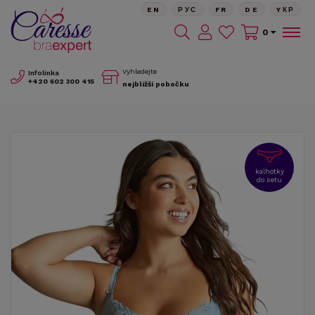
EN
РУС
FR
DE
YКР
0
Vyhledejte
Infolinka
+420
602 300 415
nejbližší pobočku
kalhotky
do setu