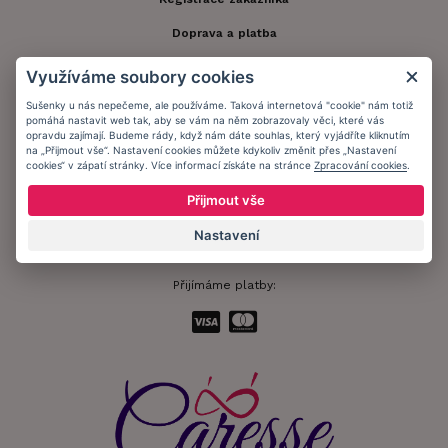
Doprava a platba
Obchodní podmínky
Využíváme soubory cookies
Ochrana osobních údajů
Sušenky u nás nepečeme, ale používáme. Taková internetová "cookie" nám totiž
pomáhá nastavit web tak, aby se vám na něm zobrazovaly věci, které vás
Informační memorandum
opravdu zajímají. Budeme rády, když nám dáte souhlas, který vyjádříte kliknutím
na „Přijmout vše“. Nastavení cookies můžete kdykoliv změnit přes „Nastavení
cookies“ v zápatí stránky. Více informací získáte na stránce
Zpracování cookies
.
Zůstaňte s námi v kontaktu.
Přijmout vše
Nastavení
Přijímáme platby: