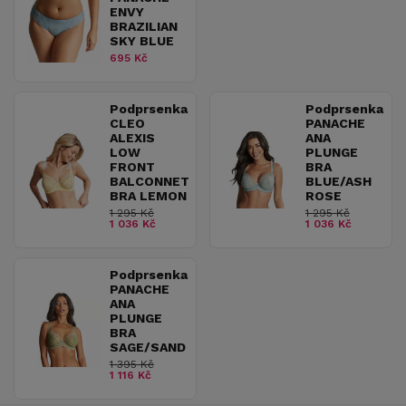
ENVY
BRAZILIAN
SKY BLUE
695 Kč
Podprsenka
Podprsenka
CLEO
PANACHE
ALEXIS
ANA
LOW
PLUNGE
FRONT
BRA
BALCONNET
BLUE/ASH
BRA LEMON
ROSE
1 295 Kč
1 295 Kč
1 036 Kč
1 036 Kč
Podprsenka
PANACHE
ANA
PLUNGE
BRA
SAGE/SAND
1 395 Kč
1 116 Kč