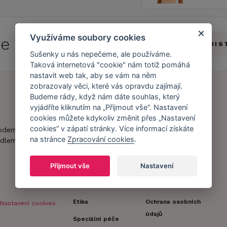
Využíváme soubory cookies
 se do
Caresse Clubu!
ZJIS
Sušenky u nás nepečeme, ale používáme.
Taková internetová "cookie" nám totiž pomáhá
nastavit web tak, aby se vám na něm
zobrazovaly věci, které vás opravdu zajímají.
Budeme rády, když nám dáte souhlas, který
vyjádříte kliknutím na „Přijmout vše“. Nastavení
Náš příběh
Zákaznický účet
cookies můžete kdykoliv změnit přes „Nastavení
Náš tým
Registrace
cookies“ v zápatí stránky. Více informací získáte
oderní obchod s
zákazníka
na stránce
Zpracování cookies
.
dlem.
Caresse v
médiích
Doprava a platba
Přijmout vše
Nastavení
Naši partneři a
Obchodní
spolupráce
podmínky
Etika
Ochrana osobních
Nastavení cookies
údajů
Speciální péče