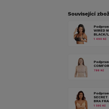
Související zbož
Podprse
WIRED N
BLACK/
1 490 Kč
Podprse
COMFOR
788 Kč
Podprse
SECRET
BRA FRA
1 595 Kč