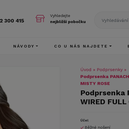
Vyhledejte
2 300 415
nejbližší pobočku
NÁVODY
CO U NÁS NAJDETE
Úvod
»
Podprsenky
»
Podprsenka PANACH
MISTY ROSE
Podprsenka
WIRED FULL 
Účel
Běžné nošení