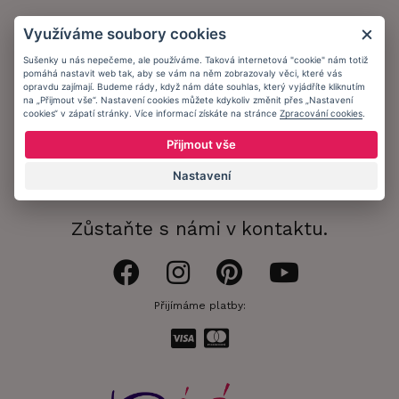
Zákaznický účet
Využíváme soubory cookies
Registrace zákazníka
Sušenky u nás nepečeme, ale používáme. Taková internetová "cookie" nám totiž
pomáhá nastavit web tak, aby se vám na něm zobrazovaly věci, které vás
Doprava a platba
opravdu zajímají. Budeme rády, když nám dáte souhlas, který vyjádříte kliknutím
na „Přijmout vše“. Nastavení cookies můžete kdykoliv změnit přes „Nastavení
Obchodní podmínky
cookies“ v zápatí stránky. Více informací získáte na stránce
Zpracování cookies
.
Ochrana osobních údajů
Přijmout vše
Informační memorandum
Nastavení
Zůstaňte s námi v kontaktu.
Přijímáme platby: