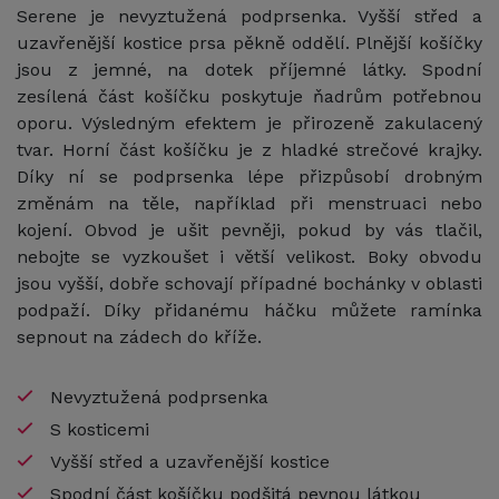
Serene je nevyztužená podprsenka. Vyšší střed a
uzavřenější kostice prsa pěkně oddělí. Plnější košíčky
jsou z jemné, na dotek příjemné látky. Spodní
zesílená část košíčku poskytuje ňadrům potřebnou
oporu. Výsledným efektem je přirozeně zakulacený
tvar. Horní část košíčku je z hladké strečové krajky.
Díky ní se podprsenka lépe přizpůsobí drobným
změnám na těle, například při menstruaci nebo
kojení. Obvod je ušit pevněji, pokud by vás tlačil,
nebojte se vyzkoušet i větší velikost. Boky obvodu
jsou vyšší, dobře schovají případné bochánky v oblasti
podpaží. Díky přidanému háčku můžete ramínka
sepnout na zádech do kříže.
Nevyztužená podprsenka
S kosticemi
Vyšší střed a uzavřenější kostice
Spodní část košíčku podšitá pevnou látkou