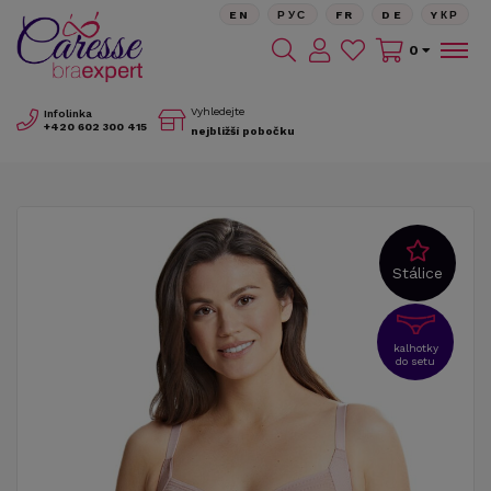
EN
РУС
FR
DE
YКР
0
Vyhledejte
Infolinka
+420
602 300 415
nejbližší pobočku
Stálice
kalhotky
do setu