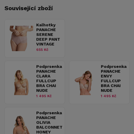
Související zboží
Kalhotky
PANACHE
SERENE
DEEP PANT
VINTAGE
655 Kč
Podprsenka
Podprsenka
PANACHE
PANACHE
CLARA
ENVY
FULLCUP
FULLCUP
BRA CHAI
BRA CHAI
NUDE
NUDE
1 495 Kč
1 495 Kč
Podprsenka
PANACHE
OLIVIA
BALCONNET
HONEY