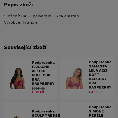
Popis zboží
Složení: 84 % polyamid, 16 % elastan
Výrobce: Francie
Související zboží
Podprsenka
Podprsenka
SAMANTA
PANACHE
MILA A123
ALLURE
SOFT
FULL CUP
BALCONY
BRA
BRA
RASPBERRY
RASPBERRY
1 395 Kč
1 116 Kč
1 430 Kč
Podprsenka
Podprsenka
SIMONE
SCULPTRESSE
PÉRÈLE