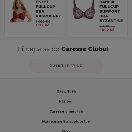
ESTEL
DAHLIA
FULLCUP
FULLCUP
BRA
SUPPORT
RASPBERRY
BRA
BYZANTINE
1 490 Kč
1 117 Kč
2 490 Kč
1 992 Kč
Přidejte se do
Caresse Clubu!
ZJISTIT VÍCE
Náš příběh
Náš tým
Caresse v médiích
Naši partneři a spolupráce
Etika