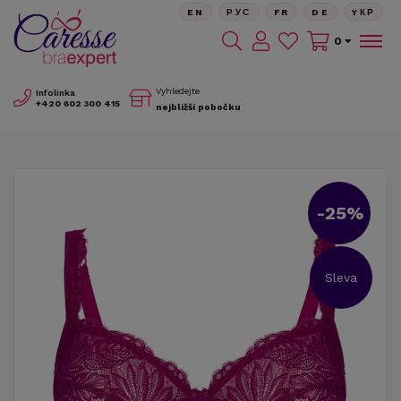
EN
РУС
FR
DE
YКР
0
Vyhledejte
Infolinka
+420
602 300 415
nejbližší pobočku
-25%
Sleva