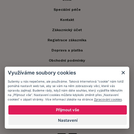
Speciální péče
Kontakt
Zákaznický účet
Registrace zákazníka
Doprava a platba
Obchodní podmínky
Ochrana osobních údajů
Využíváme soubory cookies
Informační memorandum
Sušenky u nás nepečeme, ale používáme. Taková internetová "cookie" nám totiž
pomáhá nastavit web tak, aby se vám na něm zobrazovaly věci, které vás
opravdu zajímají. Budeme rády, když nám dáte souhlas, který vyjádříte kliknutím
na „Přijmout vše“. Nastavení cookies můžete kdykoliv změnit přes „Nastavení
Zůstaňte s námi v kontaktu.
cookies“ v zápatí stránky. Více informací získáte na stránce
Zpracování cookies
.
Přijmout vše
Nastavení
Přijímáme platby: