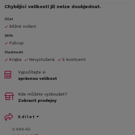
Chybějící velikosti již nelze doobjednat.
Účel
Běžné nošení
Střih
Fullcup
Vlastnosti
Krajka
Nevyztužená
S kosticemi
Vypočítejte si
správnou velikost
Kde můžete vyzkoušet?
Zobrazit prodejny
Sdílet
2 590 Kč