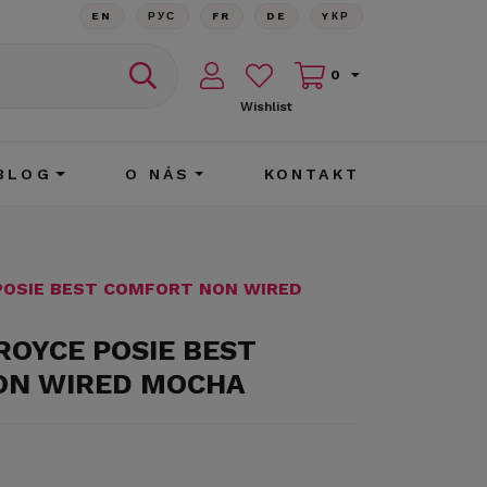
EN
РУС
FR
DE
YКР
0
Wishlist
BLOG
O NÁS
KONTAKT
POSIE BEST COMFORT NON WIRED
ROYCE POSIE BEST
ON WIRED MOCHA