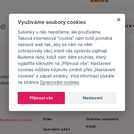
Využíváme soubory cookies
 se do
Caresse Clubu!
ZJIS
Sušenky u nás nepečeme, ale používáme.
Taková internetová "cookie" nám totiž pomáhá
nastavit web tak, aby se vám na něm
zobrazovaly věci, které vás opravdu zajímají.
Budeme rády, když nám dáte souhlas, který
vyjádříte kliknutím na „Přijmout vše“. Nastavení
Náš příběh
Zákaznický účet
cookies můžete kdykoliv změnit přes „Nastavení
Náš tým
Registrace
cookies“ v zápatí stránky. Více informací získáte
oderní obchod s
zákazníka
na stránce
Zpracování cookies
.
dlem.
Caresse v
médiích
Doprava a platba
Přijmout vše
Nastavení
Naši partneři a
Obchodní
spolupráce
podmínky
Etika
Ochrana osobních
Nastavení cookies
údajů
Speciální péče