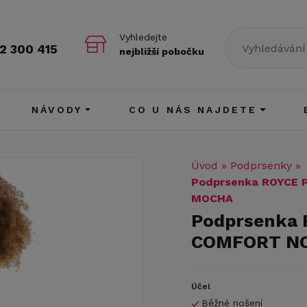
Vyhledejte
2 300 415
nejbližší pobočku
NÁVODY
CO U NÁS NAJDETE
Úvod
»
Podprsenky
»
Podprsenka ROYCE 
MOCHA
Podprsenka 
COMFORT N
Účel
Běžné nošení