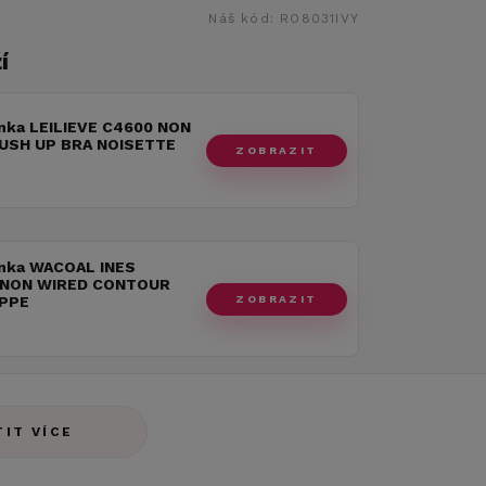
Náš kód:
RO8031IVY
í
nka LEILIEVE C4600 NON
USH UP BRA NOISETTE
ZOBRAZIT
nka WACOAL INES
 NON WIRED CONTOUR
ZOBRAZIT
PPE
TIT VÍCE