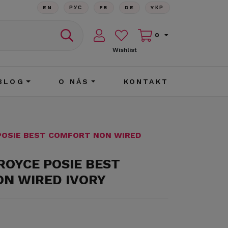
EN
РУС
FR
DE
YКР
0
Wishlist
BLOG
O NÁS
KONTAKT
POSIE BEST COMFORT NON WIRED
ROYCE POSIE BEST
N WIRED IVORY