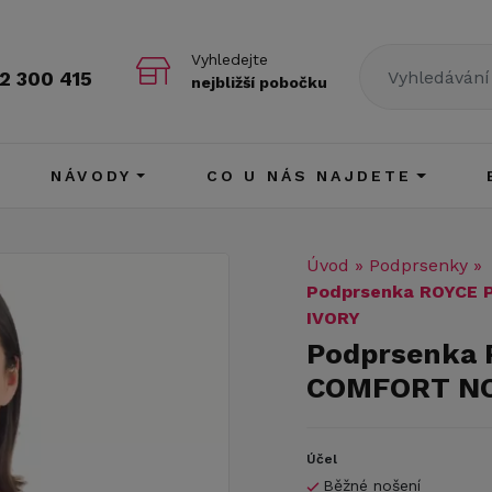
Vyhledejte
2 300 415
nejbližší pobočku
NÁVODY
CO U NÁS NAJDETE
Úvod
»
Podprsenky
»
Podprsenka ROYCE 
IVORY
Podprsenka 
COMFORT NO
Účel
Běžné nošení