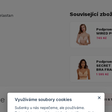
Související zbož
elastan
Podprse
WIRED P
745 Kč
Podprse
SECRET
BRA FRA
1 595 Kč
 se do
Caresse Clubu!
Využíváme soubory cookies
ZJIS
Sušenky u nás nepečeme, ale používáme.