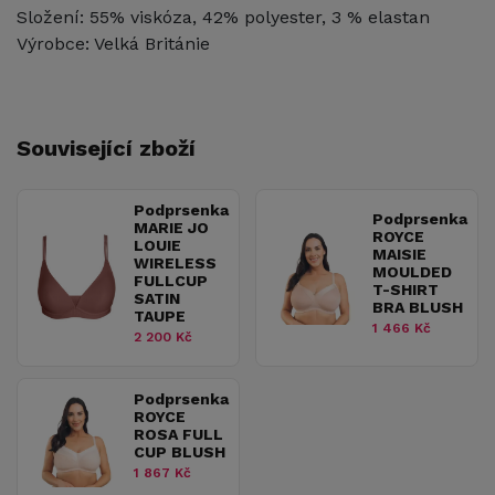
Složení: 55% viskóza, 42% polyester, 3 % elastan
Výrobce: Velká Británie
Související zboží
Podprsenka
Podprsenka
MARIE JO
ROYCE
LOUIE
MAISIE
WIRELESS
MOULDED
FULLCUP
T-SHIRT
SATIN
BRA BLUSH
TAUPE
1 466 Kč
2 200 Kč
Podprsenka
ROYCE
ROSA FULL
CUP BLUSH
1 867 Kč