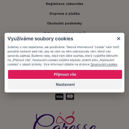
Registrace zákazníka
Doprava a platba
Obchodní podmínky
Ochrana osobních údajů
Využíváme soubory cookies
Informační memorandum
Sušenky u nás nepečeme, ale používáme. Taková internetová "cookie" nám totiž
pomáhá nastavit web tak, aby se vám na něm zobrazovaly věci, které vás
opravdu zajímají. Budeme rády, když nám dáte souhlas, který vyjádříte kliknutím
Zůstaňte s námi v kontaktu.
na „Přijmout vše“. Nastavení cookies můžete kdykoliv změnit přes „Nastavení
cookies“ v zápatí stránky. Více informací získáte na stránce
Zpracování cookies
.
Přijmout vše
Nastavení
Přijímáme platby: