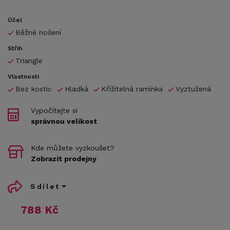
Účel
Běžné nošení
Střih
Triangle
Vlastnosti
Bez kostic
Hladká
Křížitelná ramínka
Vyztužená
Vypočítejte si
správnou velikost
Kde můžete vyzkoušet?
Zobrazit prodejny
Sdílet
788 Kč