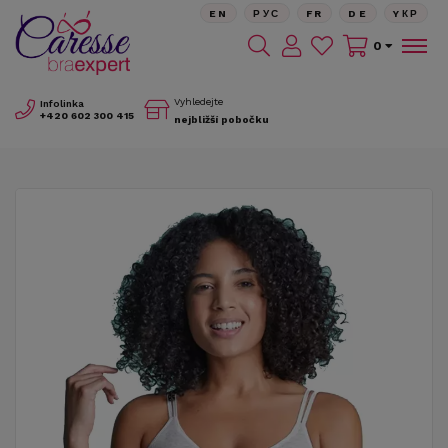
EN
РУС
FR
DE
YКР
0
Vyhledejte
Infolinka
+420
602 300 415
nejbližší pobočku