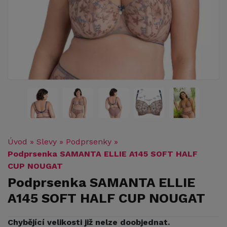
Úvod
»
Slevy
»
Podprsenky
»
Podprsenka SAMANTA ELLIE A145 SOFT HALF
CUP NOUGAT
Podprsenka SAMANTA ELLIE
A145 SOFT HALF CUP NOUGAT
Chybějící velikosti již nelze doobjednat.