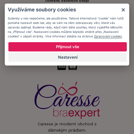
Ochrana osobních údajů
Využíváme soubory cookies
Informační memorandum
Sušenky u nás nepečeme, ale používáme. Taková internetová "cookie" nám totiž
pomáhá nastavit web tak, aby se vám na něm zobrazovaly věci, které vás
opravdu zajímají. Budeme rády, když nám dáte souhlas, který vyjádříte kliknutím
Zůstaňte s námi v kontaktu.
na „Přijmout vše“. Nastavení cookies můžete kdykoliv změnit přes „Nastavení
cookies“ v zápatí stránky. Více informací získáte na stránce
Zpracování cookies
.
Přijmout vše
Přijímáme platby:
Nastavení
Caresse je moderní obchod s
dámským prádlem.