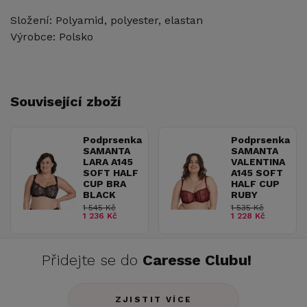
Složení: Polyamid, polyester, elastan
Výrobce: Polsko
Související zboží
Podprsenka
Podprsenka
SAMANTA
SAMANTA
LARA A145
VALENTINA
SOFT HALF
A145 SOFT
CUP BRA
HALF CUP
BLACK
RUBY
1 545 Kč
1 535 Kč
1 236 Kč
1 228 Kč
Přidejte se do
Caresse Clubu!
ZJISTIT VÍCE