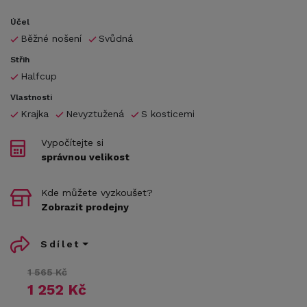
Účel
Běžné nošení
Svůdná
Střih
Halfcup
Vlastnosti
Krajka
Nevyztužená
S kosticemi
Vypočítejte si
správnou velikost
Kde můžete vyzkoušet?
Zobrazit prodejny
Sdílet
1 565 Kč
1 252 Kč