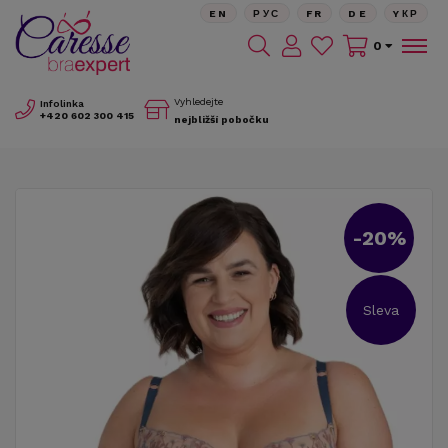
EN
РУС
FR
DE
YКР
0
Vyhledejte
Infolinka
+420
602 300 415
nejbližší pobočku
-20%
Sleva