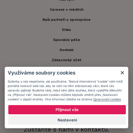
Caresse v médiích
Naši partneři a spolupráce
Etika
Speciální péče
Kontakt
Zákaznický účet
Registrace zákazníka
Využíváme soubory cookies
Doprava a platba
Sušenky u nás nepečeme, ale používáme. Taková internetová "cookie" nám totiž
pomáhá nastavit web tak, aby se vám na něm zobrazovaly věci, které vás
Obchodní podmínky
opravdu zajímají. Budeme rády, když nám dáte souhlas, který vyjádříte kliknutím
na „Přijmout vše“. Nastavení cookies můžete kdykoliv změnit přes „Nastavení
cookies“ v zápatí stránky. Více informací získáte na stránce
Zpracování cookies
.
Ochrana osobních údajů
Přijmout vše
Informační memorandum
Nastavení
Zůstaňte s námi v kontaktu.