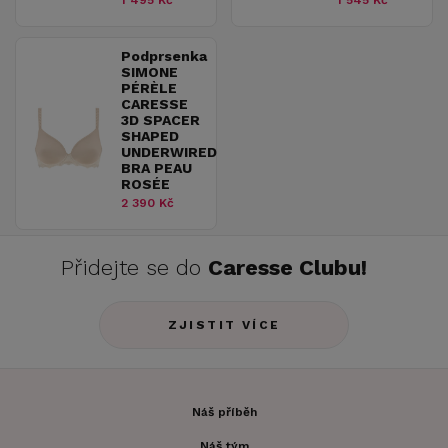
1 495 Kč
1 545 Kč
Podprsenka
SIMONE
PÉRÈLE
CARESSE
3D SPACER
SHAPED
UNDERWIRED
BRA PEAU
ROSÉE
2 390 Kč
Přidejte se do
Caresse Clubu!
ZJISTIT VÍCE
Náš příběh
Náš tým