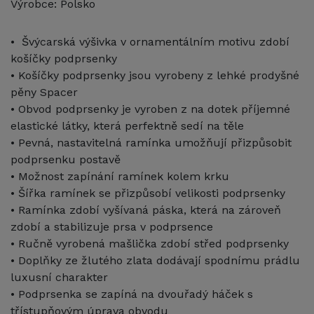
Výrobce: Polsko
•
Švýcarská výšivka v ornamentálním motivu zdobí
košíčky podprsenky
• Košíčky podprsenky jsou vyrobeny z lehké prodyšné
pěny Spacer
• Obvod podprsenky je vyroben z na dotek příjemné
elastické látky, která perfektně sedí na těle
• Pevná, nastavitelná ramínka umožňují přizpůsobit
podprsenku postavě
• Možnost zapínání ramínek kolem krku
• Šířka ramínek se přizpůsobí velikosti podprsenky
• Ramínka zdobí vyšívaná páska, která na zároveň
zdobí a stabilizuje prsa v podprsence
• Ručně vyrobená mašlička zdobí střed podprsenky
• Doplňky ze žlutého zlata dodávají spodnímu prádlu
luxusní charakter
• Podprsenka se zapíná na dvouřadý háček s
třístupňovým úprava obvodu