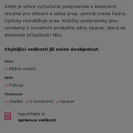
A460 je lehce vyztužená podprsenka s kosticemi
vhodná pro střední a velká prsa. Jemně zvedá ňadra.
Opticky nezvětšuje prsa. Košíčky podprsenky jsou
vyrobeny z inovativní prodyšné pěny Spacer, která se
dokonale přizpůsobí tělu.
Chybějící velikosti již nelze doobjednat.
Účel
Běžné nošení
Střih
Fullcup
Vlastnosti
Hladká
S kosticemi
Spacer
Vypočítejte si
správnou velikost