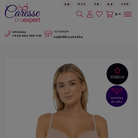
EN
РУС
FR
DE
YКР
0
Vyhledejte
Infolinka
+420
602 300 415
nejbližší pobočku
Stálice
kalhotky
do setu