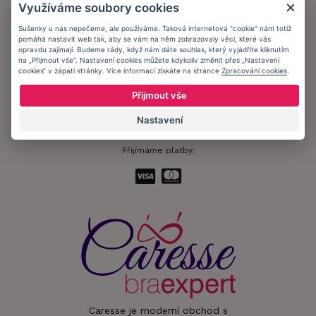
Využíváme soubory cookies
Ochrana osobních údajů
Sušenky u nás nepečeme, ale používáme. Taková internetová "cookie" nám totiž
pomáhá nastavit web tak, aby se vám na něm zobrazovaly věci, které vás
Informační memorandum
opravdu zajímají. Budeme rády, když nám dáte souhlas, který vyjádříte kliknutím
na „Přijmout vše“. Nastavení cookies můžete kdykoliv změnit přes „Nastavení
cookies“ v zápatí stránky. Více informací získáte na stránce
Zpracování cookies
.
Zůstaňte s námi v kontaktu.
Přijmout vše
Nastavení
Přijímáme platby:
Caresse je moderní obchod s