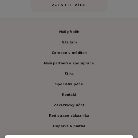
ZJISTIT VÍCE
Náš příběh
Náš tým
Caresse v médiích
Naši partneři a spolupráce
Etika
Speciální péče
Kontakt
Zákaznický účet
Registrace zákazníka
Doprava a platba
Obchodní podmínky