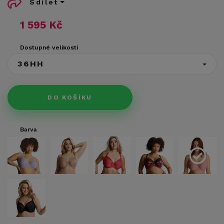
Sdílet
1 595 Kč
Dostupné velikosti
36HH
DO KOŠÍKU
Barva