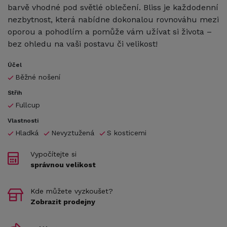
barvě vhodné pod světlé oblečení. Bliss je každodenní
nezbytnost, která nabídne dokonalou rovnováhu mezi
oporou a pohodlím a pomůže vám užívat si života –
bez ohledu na vaši postavu či velikost!
Účel
Běžné nošení
Střih
Fullcup
Vlastnosti
Hladká
Nevyztužená
S kosticemi
Vypočítejte si
správnou velikost
Kde můžete vyzkoušet?
Zobrazit prodejny