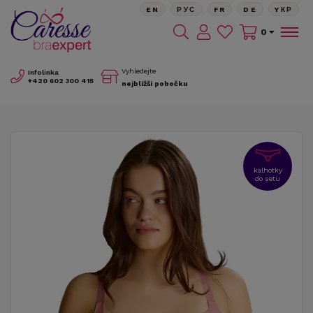
EN
РУС
FR
DE
YКР
0
Vyhledejte
Infolinka
+420
602 300 415
nejbližší pobočku
kalhotky
do setu