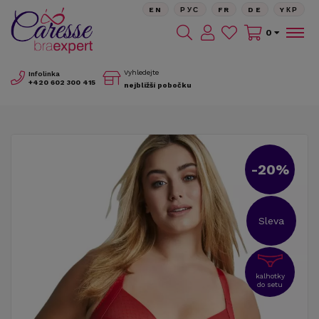
EN
РУС
FR
DE
YКР
0
Vyhledejte
Infolinka
+420
602 300 415
nejbližší pobočku
-20%
Sleva
kalhotky
do setu