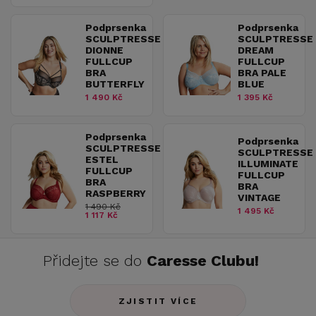
Podprsenka
Podprsenka
SCULPTRESSE
SCULPTRESSE
DIONNE
DREAM
FULLCUP
FULLCUP
BRA
BRA PALE
BUTTERFLY
BLUE
1 490 Kč
1 395 Kč
Podprsenka
Podprsenka
SCULPTRESSE
SCULPTRESSE
ESTEL
ILLUMINATE
FULLCUP
FULLCUP
BRA
BRA
RASPBERRY
VINTAGE
1 490 Kč
1 495 Kč
1 117 Kč
Přidejte se do
Caresse Clubu!
ZJISTIT VÍCE