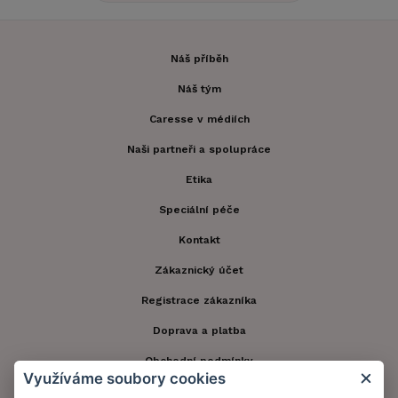
Náš příběh
Náš tým
Caresse v médiích
Naši partneři a spolupráce
Etika
Speciální péče
Kontakt
Zákaznický účet
Registrace zákazníka
Doprava a platba
Obchodní podmínky
Využíváme soubory cookies
Ochrana osobních údajů