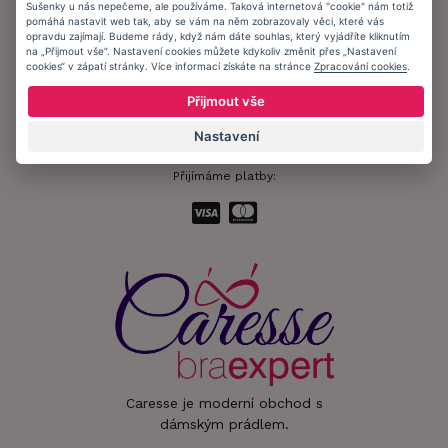
Sušenky u nás nepečeme, ale používáme. Taková internetová "cookie" nám totiž
pomáhá nastavit web tak, aby se vám na něm zobrazovaly věci, které vás
Informační memorandum
opravdu zajímají. Budeme rády, když nám dáte souhlas, který vyjádříte kliknutím
na „Přijmout vše“. Nastavení cookies můžete kdykoliv změnit přes „Nastavení
cookies“ v zápatí stránky. Více informací získáte na stránce
Zpracování cookies
.
Zůstaňte s námi v kontaktu.
Přijmout vše
Nastavení
Přijímáme platby:
Caresse je moderní obchod s
dámským prádlem.