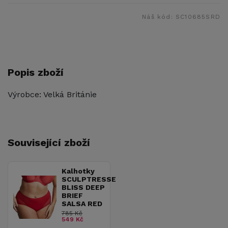
Náš kód:
SC10685SRD
Popis zboží
Výrobce: Velká Británie
Související zboží
Kalhotky
SCULPTRESSE
BLISS DEEP
BRIEF
SALSA RED
785 Kč
549 Kč