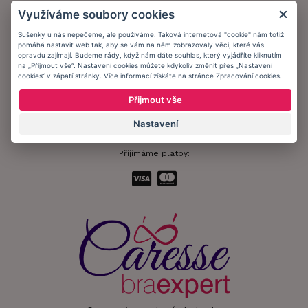
Obchodní podmínky
Využíváme soubory cookies
Ochrana osobních údajů
Sušenky u nás nepečeme, ale používáme. Taková internetová "cookie" nám totiž
pomáhá nastavit web tak, aby se vám na něm zobrazovaly věci, které vás
Informační memorandum
opravdu zajímají. Budeme rády, když nám dáte souhlas, který vyjádříte kliknutím
na „Přijmout vše“. Nastavení cookies můžete kdykoliv změnit přes „Nastavení
cookies“ v zápatí stránky. Více informací získáte na stránce
Zpracování cookies
.
Zůstaňte s námi v kontaktu.
Přijmout vše
Nastavení
Přijímáme platby: