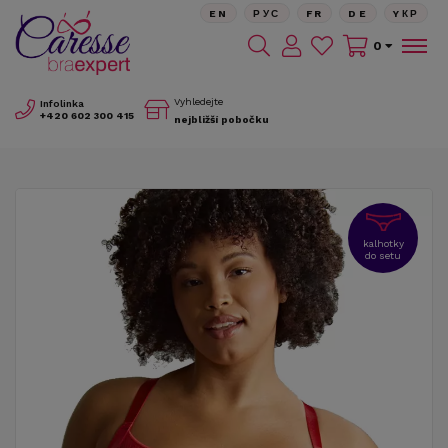
EN
РУС
FR
DE
YКР
0
Vyhledejte
Infolinka
+420
602 300 415
nejbližší pobočku
kalhotky
do setu