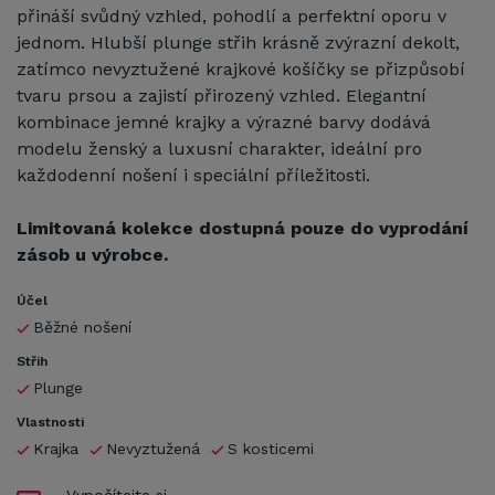
přináší svůdný vzhled, pohodlí a perfektní oporu v
jednom. Hlubší plunge střih krásně zvýrazní dekolt,
zatímco nevyztužené krajkové košíčky se přizpůsobí
tvaru prsou a zajistí přirozený vzhled. Elegantní
kombinace jemné krajky a výrazné barvy dodává
modelu ženský a luxusní charakter, ideální pro
každodenní nošení i speciální příležitosti.
Limitovaná kolekce dostupná pouze do vyprodání
zásob u výrobce.
Účel
Běžné nošení
Střih
Plunge
Vlastnosti
Krajka
Nevyztužená
S kosticemi
Vypočítejte si