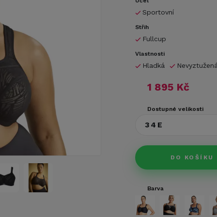
Účel
Sportovní
Střih
Fullcup
Vlastnosti
Hladká
Nevyztužen
1 895 Kč
Dostupné velikosti
34E
DO KOŠÍKU
Barva