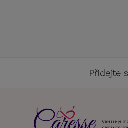
Přidejte
Caresse je m
dámským prá