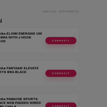
Náš kód:
SC9441BBCK
í
nka ELOMI ENERGISE UW
BRA WITH J HOOK
ZOBRAZIT
OOD
nka FANTASIE ELEVATE
RTS BRA BLACK
ZOBRAZIT
nka PANACHE SPORTS
CE NON PADDED WIRED
ZOBRAZIT
RY CHALK