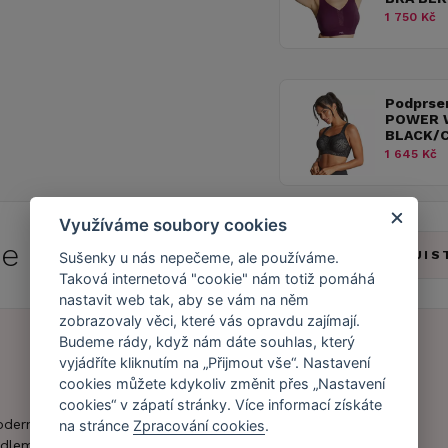
1 750 Kč
Podprse
POWER 
BLACK/
1 645 Kč
Využíváme soubory cookies
 se do
Caresse Clubu!
ZJIS
Sušenky u nás nepečeme, ale používáme.
Taková internetová "cookie" nám totiž pomáhá
nastavit web tak, aby se vám na něm
zobrazovaly věci, které vás opravdu zajímají.
Budeme rády, když nám dáte souhlas, který
vyjádříte kliknutím na „Přijmout vše“. Nastavení
cookies můžete kdykoliv změnit přes „Nastavení
Náš příběh
Zákaznický účet
cookies“ v zápatí stránky. Více informací získáte
Náš tým
Registrace
oderní obchod s
na stránce
Zpracování cookies
.
zákazníka
dlem.