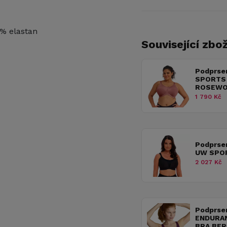
 % elastan
Související zbož
Podprse
SPORTS 
ROSEW
1 790 Kč
Podprse
UW SPO
2 027 Kč
Podprse
ENDURAN
BRA BER