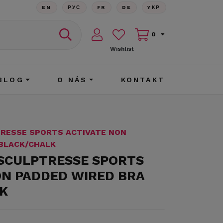
EN
РУС
FR
DE
YКР
0
Wishlist
BLOG
O NÁS
KONTAKT
TRESSE SPORTS ACTIVATE NON
 BLACK/CHALK
 SCULPTRESSE SPORTS
ON PADDED WIRED BRA
K