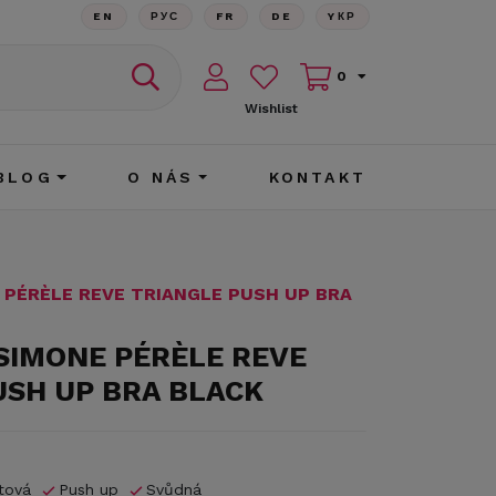
EN
РУС
FR
DE
YКР
0
Wishlist
BLOG
O NÁS
KONTAKT
 PÉRÈLE REVE TRIANGLE PUSH UP BRA
 SIMONE PÉRÈLE REVE
USH UP BRA BLACK
tová
Push up
Svůdná