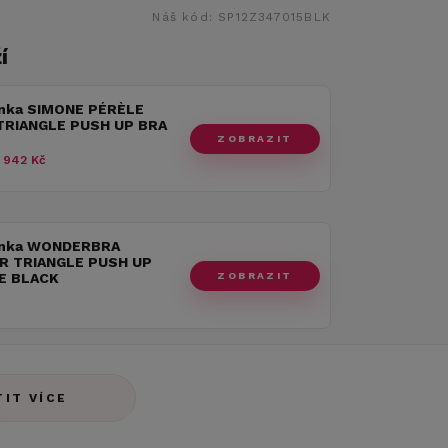
Náš kód:
SP12Z347015BLK
í
nka SIMONE PÉRÈLE
RIANGLE PUSH UP BRA
ZOBRAZIT
 942 Kč
enka WONDERBRA
 TRIANGLE PUSH UP
ZOBRAZIT
E BLACK
TIT VÍCE