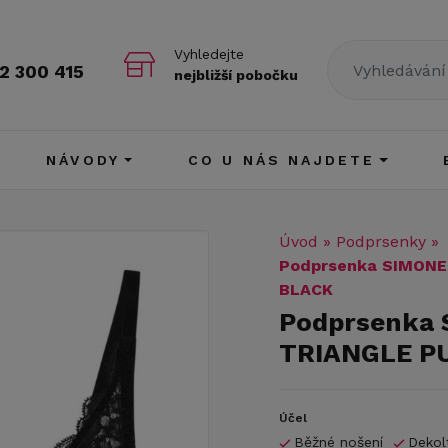
Vyhledejte
2 300 415
nejbližší pobočku
NÁVODY
CO U NÁS NAJDETE
Úvod
»
Podprsenky
»
Podprsenka SIMONE
BLACK
Podprsenka
TRIANGLE P
Účel
Běžné nošení
Dekol