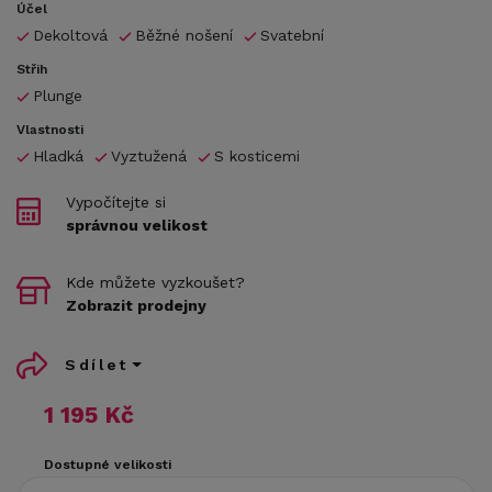
Účel
Dekoltová
Běžné nošení
Svatební
Střih
Plunge
Vlastnosti
Hladká
Vyztužená
S kosticemi
Vypočítejte si
správnou velikost
Kde můžete vyzkoušet?
Zobrazit prodejny
Sdílet
1 195 Kč
Dostupné velikosti