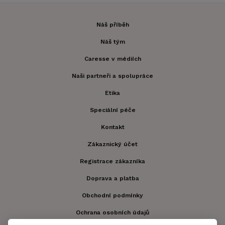
Náš příběh
Náš tým
Caresse v médiích
Naši partneři a spolupráce
Etika
Speciální péče
Kontakt
Zákaznický účet
Registrace zákazníka
Doprava a platba
Obchodní podmínky
Ochrana osobních údajů