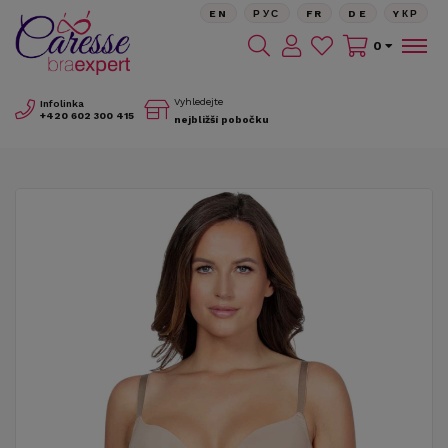
EN
РУС
FR
DE
YКР
0
Vyhledejte
Infolinka
+420
602 300 415
nejbližší pobočku