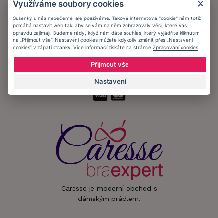
Využíváme soubory cookies
Informační memorandum
Sušenky u nás nepečeme, ale používáme. Taková internetová "cookie" nám totiž
pomáhá nastavit web tak, aby se vám na něm zobrazovaly věci, které vás
Zůstaňte s námi v kontaktu.
opravdu zajímají. Budeme rády, když nám dáte souhlas, který vyjádříte kliknutím
na „Přijmout vše“. Nastavení cookies můžete kdykoliv změnit přes „Nastavení
cookies“ v zápatí stránky. Více informací získáte na stránce
Zpracování cookies
.
Přijmout vše
Přijímáme platby:
Nastavení
Caresse je moderní obchod s
dámským prádlem.