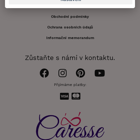
Doprava a platba
Obchodní podmínky
Ochrana osobních údajů
Informační memorandum
Zůstaňte s námi v kontaktu.
Přijímáme platby: