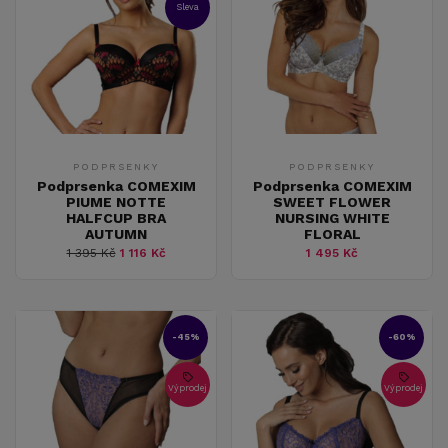
Sleva
PODPRSENKY
PODPRSENKY
Podprsenka COMEXIM
Podprsenka COMEXIM
PIUME NOTTE
SWEET FLOWER
HALFCUP BRA
NURSING WHITE
AUTUMN
FLORAL
1 395 Kč
1 116 Kč
1 495 Kč
-45%
-60%
Výprodej
Výprodej