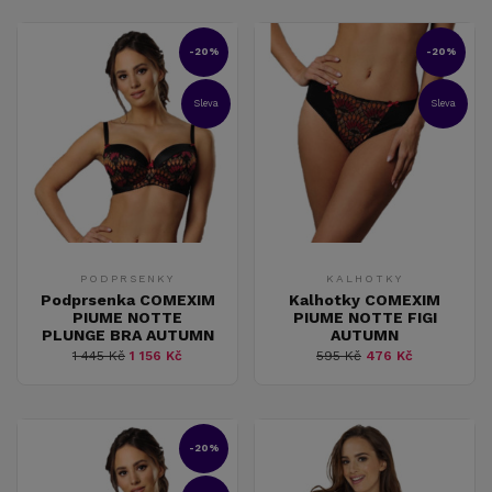
-20%
-20%
Sleva
Sleva
PODPRSENKY
KALHOTKY
Podprsenka COMEXIM
Kalhotky COMEXIM
PIUME NOTTE
PIUME NOTTE FIGI
PLUNGE BRA AUTUMN
AUTUMN
1 445 Kč
1 156 Kč
595 Kč
476 Kč
-20%