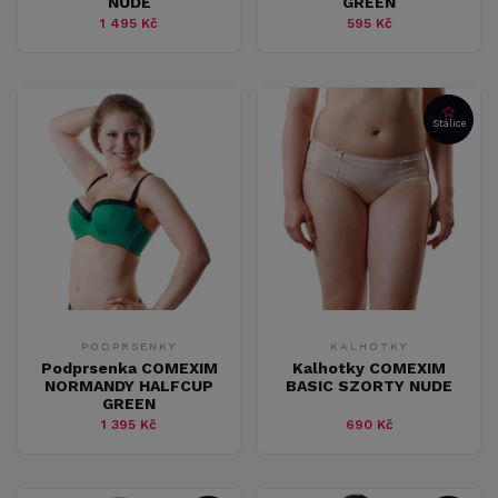
NUDE
GREEN
1 495 Kč
595 Kč
Stálice
PODPRSENKY
KALHOTKY
Podprsenka COMEXIM
Kalhotky COMEXIM
NORMANDY HALFCUP
BASIC SZORTY NUDE
GREEN
1 395 Kč
690 Kč