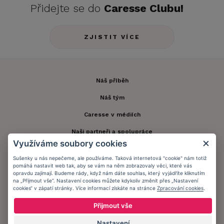
Přidejte se do
Caresse Clubu!
ZJISTIT VÍCE
Náš příběh
Náš tým
Caresse v médiích
Naši partneři a spolupráce
Využíváme soubory cookies
Etika
Sušenky u nás nepečeme, ale používáme. Taková internetová "cookie" nám totiž
Speciální péče
pomáhá nastavit web tak, aby se vám na něm zobrazovaly věci, které vás
opravdu zajímají. Budeme rády, když nám dáte souhlas, který vyjádříte kliknutím
na „Přijmout vše“. Nastavení cookies můžete kdykoliv změnit přes „Nastavení
Kontakt
cookies“ v zápatí stránky. Více informací získáte na stránce
Zpracování cookies
.
Zákaznický účet
Přijmout vše
Registrace zákazníka
Nastavení