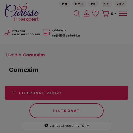
EN
РУС
FR
DE
YКР
0
Vyhledejte
Infolinka
+420
602 300 415
nejbližší pobočku
Úvod
»
Comexim
Comexim
FILTROVAT ZBOŽÍ
FILTROVAT
vymazat všechny filtry