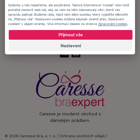
Sušenky u nás nepečeme, ale používáme. Taková internetová "cookie" nám totiž
pomáhá nastavit web tak, aby se vám na něm zobrazovaly věci, které vás
Zůstaňte s námi v kontaktu.
opravdu zajímají. Budeme rády, když nám dáte souhlas, který vyjádříte kliknutím
na „Přijmout vše“. Nastavení cookies můžete kdykoliv změnit přes „Nastavení
cookies“ v zápatí stránky. Více informací získáte na stránce
Zpracování cookies
.
Přijmout vše
Přijímáme platby:
Nastavení
Caresse je moderní obchod s
dámským prádlem.
© 2026 Caresse bra, s. r. o. |
Ochrana osobních údajů
|