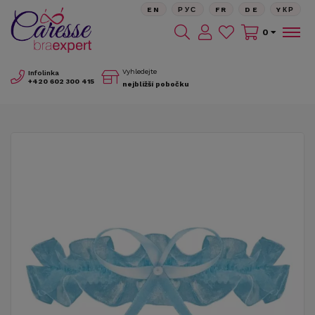
EN
РУС
FR
DE
YКР
0
Vyhledejte
Infolinka
+420
602 300 415
nejbližší pobočku